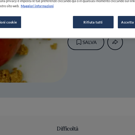
ulla privacy e imposta le tue preferenze cliccando qui o in qualsiasi momento cliccando sul lin
stro sito web.
Maggiori informazioni
08 LUG 2014
ioni cookie
Rifiuta tutti
Accetta 
SALVA
Difficoltà