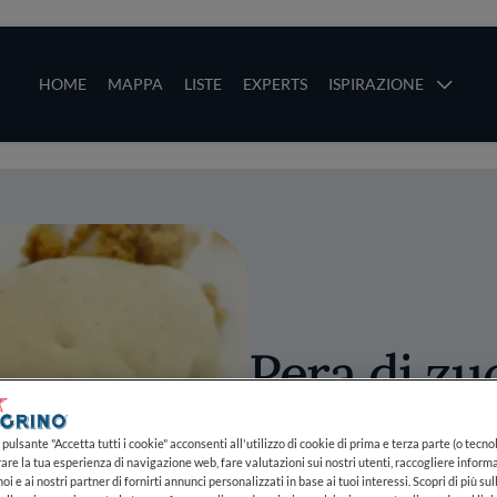
ze
Main navigation
HOME
MAPPA
LISTE
EXPERTS
ISPIRAZIONE
Salta al contenuto principale
li
Pera di zu
soffiato c
pulsante "Accetta tutti i cookie" acconsenti all'utilizzo di cookie di prima e terza parte (o tecnol
gelato alla
rare la tua esperienza di navigazione web, fare valutazioni sui nostri utenti, raccogliere informa
oi e ai nostri partner di fornirti annunci personalizzati in base ai tuoi interessi. Scopri di più su