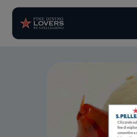
Storie e tenden
Ricette
Trucchi e consig
Serie
Cliccando sul 
fine di miglio
consentire a n