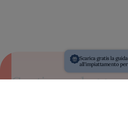
Scarica gratis la guida
all'impiattamento per
Continua a leggere
MEDIA DIFFICOLTÀ
10H 25MIN
Babà napoletano
So