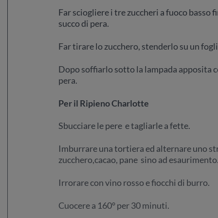
Far sciogliere i tre zuccheri a fuoco basso fi
succo di pera.
Far tirare lo zucchero, stenderlo su un fogl
Dopo soffiarlo sotto la lampada apposita co
pera.
Per il Ripieno Charlotte
Sbucciare le pere e tagliarle a fette.
Imburrare una tortiera ed alternare uno str
zucchero,cacao, pane sino ad esaurimento
Irrorare con vino rosso e fiocchi di burro.
Cuocere a 160° per 30 minuti.