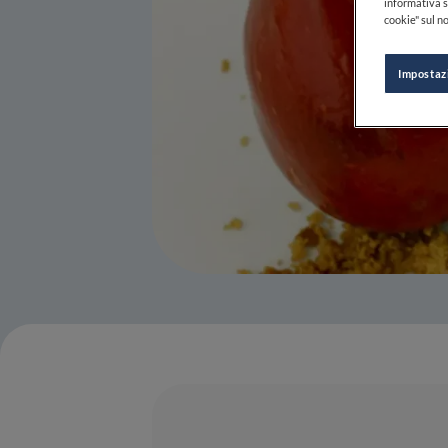
informativa s
cookie" sul no
Impostaz