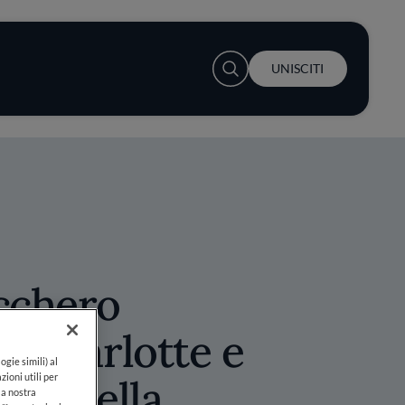
User account menu
UNISCITI
cchero
on charlotte e
ogie simili) al
 cannella
zioni utili per
lla nostra