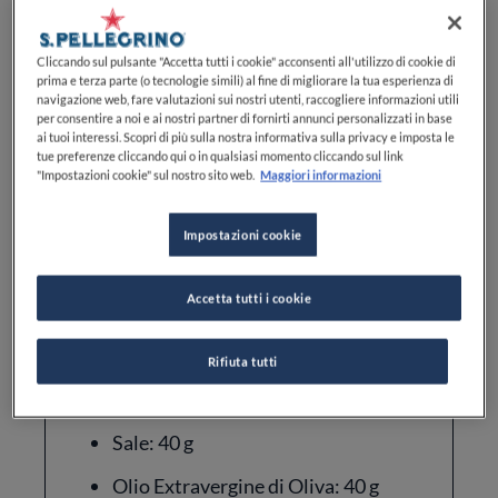
Difficoltà
MEDIA DIFFICOLTÀ
Cliccando sul pulsante "Accetta tutti i cookie" acconsenti all'utilizzo di cookie di
prima e terza parte (o tecnologie simili) al fine di migliorare la tua esperienza di
navigazione web, fare valutazioni sui nostri utenti, raccogliere informazioni utili
per consentire a noi e ai nostri partner di fornirti annunci personalizzati in base
ai tuoi interessi. Scopri di più sulla nostra informativa sulla privacy e imposta le
tue preferenze cliccando qui o in qualsiasi momento cliccando sul link
"Impostazioni cookie" sul nostro sito web.
Maggiori informazioni
Ingredienti
Impostazioni cookie
Accetta tutti i cookie
Farina 1: 2 kg
Lievito Fresco: 1 g
Rifiuta tutti
Acqua: 1,3 l
Sale: 40 g
Olio Extravergine di Oliva: 40 g