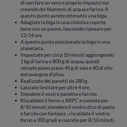
di non fare un vero e proprio impasto ma
creando dei filamenti di acqua e farina. A
questo punto avrete ottenutio una biga.
Adagiate la biga in una ciotola e coprite
bene con un panno, lasciando riposare per
12/14 ore.
A questo punto posizionate la biga in una
planetaria.
Impastate per circa 10 minuti aggiungendo
1 kg di farina e 800 g di acqua, quindi
versate piano piano 40 g di sale e 40 di olio
extravergine d'oliva.
Realizzate dei panetti da 280 g.
Lasciate lievitare per altre 4 ore.
Stendete il vostro panetto e farcite.
Riscaldate il forno a 300°C e cuocete per
8/10 minuti.stendere il vostro dico di pasta
e farcite con fantasia ..riscaldate il vostro
forno a 300 gradi e cuocete per 8/10 minuti.