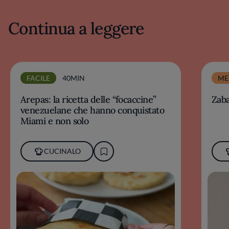
Continua a leggere
FACILE
40MIN
ME
Arepas: la ricetta delle “focaccine”
Zab
venezuelane che hanno conquistato
Miami e non solo
CUCINALO