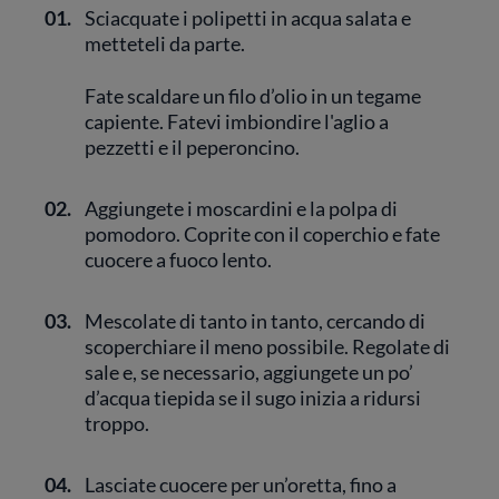
01.
Sciacquate i polipetti in acqua salata e
metteteli da parte.
Fate scaldare un filo d’olio in un tegame
capiente. Fatevi imbiondire l'aglio a
pezzetti e il peperoncino.
02.
Aggiungete i moscardini e la polpa di
pomodoro. Coprite con il coperchio e fate
cuocere a fuoco lento.
03.
Mescolate di tanto in tanto, cercando di
scoperchiare il meno possibile. Regolate di
sale e, se necessario, aggiungete un po’
d’acqua tiepida se il sugo inizia a ridursi
troppo.
04.
Lasciate cuocere per un’oretta, fino a