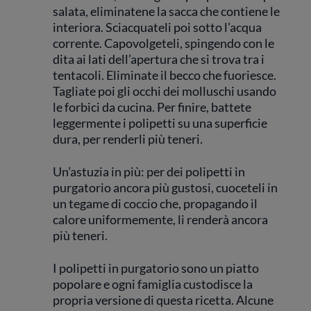
salata, eliminatene la sacca che contiene le
interiora. Sciacquateli poi sotto l’acqua
corrente. Capovolgeteli, spingendo con le
dita ai lati dell’apertura che si trova tra i
tentacoli. Eliminate il becco che fuoriesce.
Tagliate poi gli occhi dei molluschi usando
le forbici da cucina. Per finire, battete
leggermente i polipetti su una superficie
dura, per renderli più teneri.
Un’astuzia in più: per dei polipetti in
purgatorio ancora più gustosi, cuoceteli in
un tegame di coccio che, propagando il
calore uniformemente, li renderà ancora
più teneri.
I polipetti in purgatorio sono un piatto
popolare e ogni famiglia custodisce la
propria versione di questa ricetta. Alcune