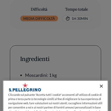
Difficoltà
Tempo totale
MEDIA DIFFICOLTÀ
1H 30MIN
Ingredienti
Moscardini: 1 kg
Olio Extravergine di Oliva: 4
cucchiai
Cliccando sul pulsante "Accetta tutti i cookie" acconsenti all'utilizzo di cookie di
prima e terza parte (o tecnologie simili) al fine di migliorare la tua esperienza di
Polpa di Pomodoro: 400 g
navigazione web, fare valutazioni sui nostri utenti, raccogliere informazioni utili
per consentire a noi e ai nostri partner di fornirti annunci personalizzati in base
Aglio: 3 spicchi