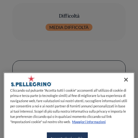
Difficoltà
MEDIA DIFFICOLTÀ
Ingredienti
Cliccando sul pulsante "Accetta tutti i cookie" acconsenti all'utilizzo di cookie di
prima e terza parte (o tecnologie simili) al fine di migliorare la tua esperienza di
Acqua: 250 g
navigazione web, fare valutazioni sui nostri utenti, raccogliere informazioni utili
per consentire a noi e ai nostri partner di fornirti annunci personalizzati in base
Uova: 250 g, chiare, 6 albumi in
ai tuoi interessi. Scopri di più sulla nostra informativa sulla privacy e imposta le
polvere
tue preferenze cliccando qui o in qualsiasi momento cliccando sul link
"Impostazioni cookie" sul nostro sito web.
Maggiori informazioni
Olio Essenziale: 20 gocce, di
Limone di Sorento