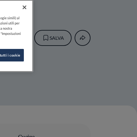
ogie simili) al
zioni utili per
lla nostra
k "Impostazioni
SALVA
tutti i cookie
Cucina