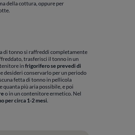
ma della cottura, oppure per
otte.
ata di tonno si raffreddi completamente
reddato, trasferisci il tonno in un
tenitore in
frigorifero se prevedi di
Se desideri conservarlo per un periodo
scuna fetta di tonno in pellicola
 quanta più aria possibile, e poi
re
o in un contenitore ermetico. Nel
o per circa 1-2 mesi
.