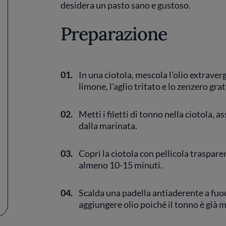
desidera un pasto sano e gustoso.
Preparazione
01.
In una ciotola, mescola l'olio extravergin
limone, l'aglio tritato e lo zenzero gra
02.
Metti i filetti di tonno nella ciotola, 
dalla marinata.
03.
Copri la ciotola con pellicola traspare
almeno 10-15 minuti.
04.
Scalda una padella antiaderente a fuo
aggiungere olio poiché il tonno è già 