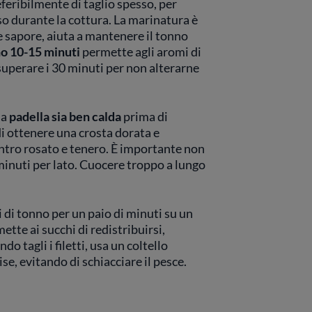
feribilmente di taglio spesso, per
so durante la cottura. La marinatura è
re sapore, aiuta a mantenere il tonno
no 10-15 minuti
permette agli aromi di
superare i 30 minuti per non alterarne
la
padella sia ben calda
prima di
di ottenere una crosta dorata e
entro rosato e tenero. È importante non
minuti per lato. Cuocere troppo a lungo
ti di tonno per un paio di minuti su un
ette ai succhi di redistribuirsi,
 tagli i filetti, usa un coltello
ise, evitando di schiacciare il pesce.