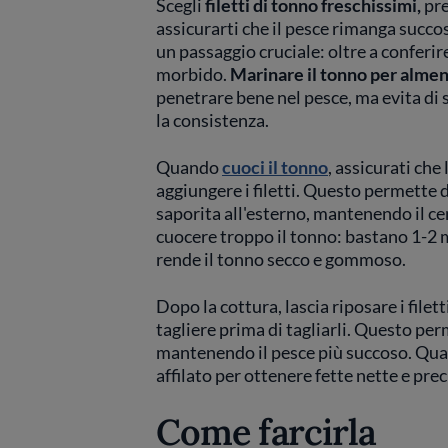
Scegli
filetti di tonno freschissimi,
pre
assicurarti che il pesce rimanga succo
un passaggio cruciale: oltre a conferi
morbido.
Marinare il tonno per alme
penetrare bene nel pesce, ma evita di 
la consistenza.
Quando
cuoci il tonno
, assicurati che 
aggiungere i filetti. Questo permette 
saporita all'esterno, mantenendo il c
cuocere troppo il tonno: bastano 1-2 
rende il tonno secco e gommoso.
Dopo la cottura, lascia riposare i filet
tagliere prima di tagliarli. Questo perm
mantenendo il pesce più succoso. Quando
affilato per ottenere fette nette e prec
Come farcirla