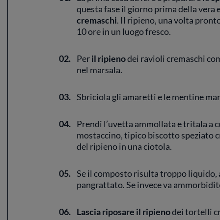
questa fase il giorno prima della vera 
cremaschi
. Il ripieno, una volta pronto
10 ore in un luogo fresco.
02.
Per
il ripieno
dei ravioli cremaschi co
nel marsala.
03.
Sbriciola gli amaretti e le mentine m
04.
Prendi l’uvetta ammollata e tritala a c
mostaccino, tipico biscotto speziato c
del ripieno in una ciotola.
05.
Se il composto risulta troppo liquido,
pangrattato. Se invece va ammorbidito
06.
Lascia riposare il
ripieno
dei tortelli 