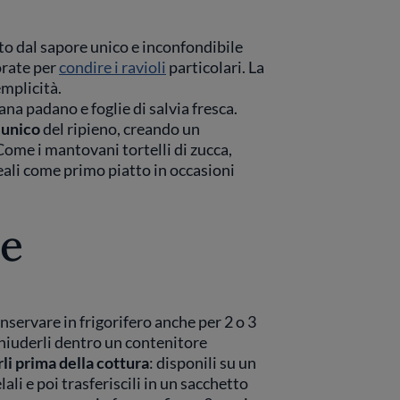
to dal sapore unico e inconfondibile
orate per
condire i ravioli
particolari. La
emplicità.
rana padano e foglie di salvia fresca.
 unico
del ripieno, creando un
 Come i mantovani tortelli di zucca,
eali come primo piatto in occasioni
e
onservare in frigorifero anche per 2 o 3
chiuderli dentro un contenitore
li prima della cottura
: disponili su un
lali e poi trasferiscili in un sacchetto