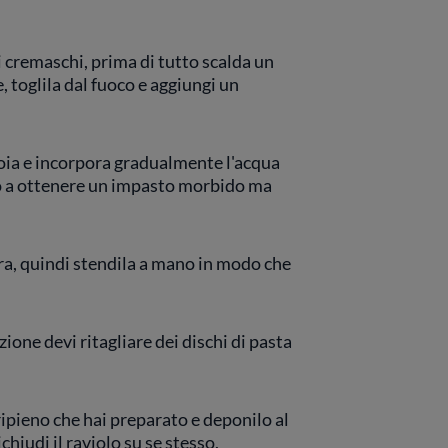
li cremaschi, prima di tutto scalda un
, toglila dal fuoco e aggiungi un
toia e incorpora gradualmente l'acqua
no a ottenere un impasto morbido ma
ora, quindi stendila a mano in modo che
zione devi ritagliare dei dischi di pasta
ripieno che hai preparato e deponilo al
chiudi il raviolo su se stesso,