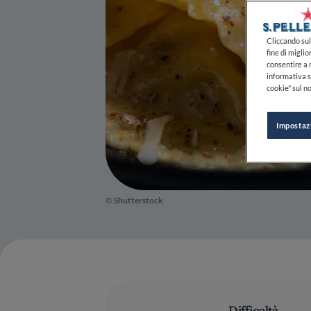
Cliccando sul 
fine di miglio
consentire a n
informativa s
cookie" sul no
Impostaz
©
Shutterstock
Difficoltà