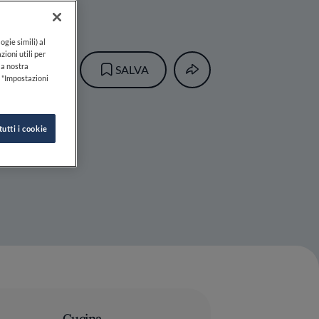
ogie simili) al
zioni utili per
lla nostra
SALVA
k "Impostazioni
tutti i cookie
Cucina