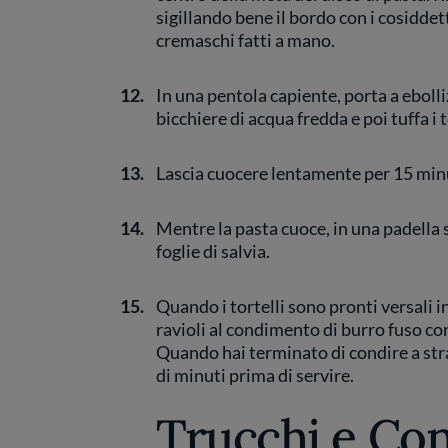
sigillando bene il bordo con i cosiddetti
cremaschi fatti a mano.
12.
In una pentola capiente, porta a ebolli
bicchiere di acqua fredda e poi tuffa i t
13.
Lascia cuocere lentamente per 15 min
14.
Mentre la pasta cuoce, in una padella 
foglie di salvia.
15.
Quando i tortelli sono pronti versali i
ravioli al condimento di burro fuso co
Quando hai terminato di condire a strat
di minuti prima di servire.
Trucchi e Con