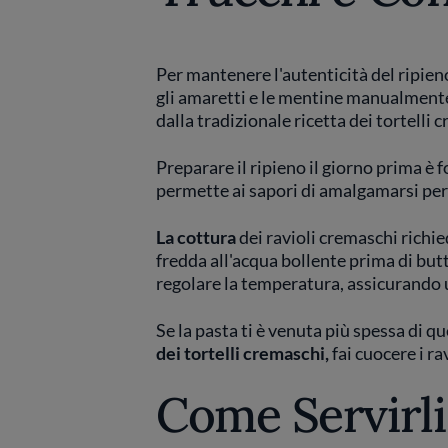
Per mantenere l'autenticità del ripieno,
gli amaretti e le mentine manualment
dalla tradizionale ricetta dei tortelli 
Preparare il ripieno il giorno prima è
permette ai sapori di amalgamarsi pe
La cottura
dei ravioli cremaschi rich
fredda all'acqua bollente prima di butta
regolare la temperatura, assicurando 
Se la pasta ti è venuta più spessa di q
dei tortelli cremaschi,
fai cuocere i ra
Come Servirli