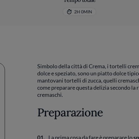
2H 0MIN
Simbolo della città di Crema, i tortelli cre
dolce e speziato, sono un piatto dolce tip
mantovani tortelli di zucca, quelli cremasc
come preparare questa delizia secondo la ri
cremaschi.
Preparazione
01.
La prima cosa da fare è preparare lo
sp