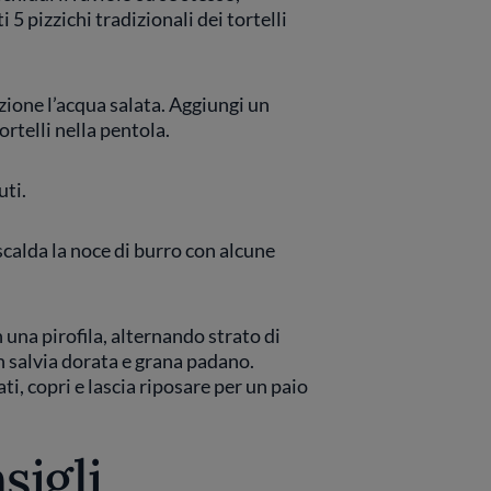
 5 pizzichi tradizionali dei tortelli
zione l’acqua salata. Aggiungi un
ortelli nella pentola.
uti.
scalda la noce di burro con alcune
n una pirofila, alternando strato di
n salvia dorata e grana padano.
i, copri e lascia riposare per un paio
sigli