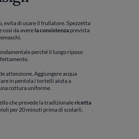
 evita di usare il frullatore. Spezzetta
e così da avere
la consistenza
prevista
cremaschi.
 fondamentale perché il lungo riposo
rfettamente.
iede attenzione. Aggiungere acqua
re in pentola i tortelli aiuta a
una cottura uniforme.
uello che prevede la tradizionale
ricetta
violi per 20 minuti prima di scolarli.