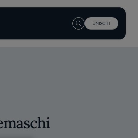
User account menu
UNISCITI
remaschi