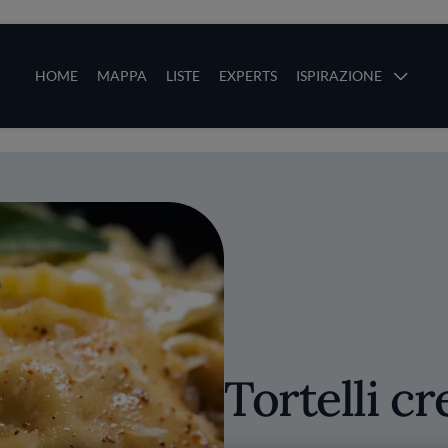
ze
Main navigation
HOME
MAPPA
LISTE
EXPERTS
ISPIRAZIONE
Salta al contenuto principale
li
Tortelli c