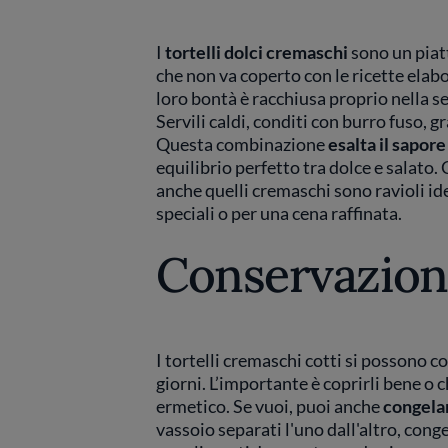
I
tortelli dolci cremaschi
sono un piat
che non va coperto con le ricette elab
loro bontà è racchiusa proprio nella s
Servili caldi, conditi con burro fuso, g
Questa combinazione
esalta il sapore
equilibrio perfetto tra dolce e salato.
anche quelli cremaschi sono ravioli id
speciali o per una cena raffinata.
Conservazion
I tortelli cremaschi cotti si possono c
giorni. L’importante è coprirli bene o 
ermetico. Se vuoi, puoi anche
congelar
vassoio separati l'uno dall'altro, conge