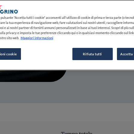
19 GEN 2024
pulsante "Accetta tutti i cookie" acconsenti all'utilizzo di cookie di prima e terza parte (o tecnol
rare la tua esperienza di navigazione web, fare valutazioni sui nostri utenti, raccogliere informa
DA
FINE DINING LOVERS
oi e ai nostri partner di fornirti annunci personalizzati in base ai tuoi interessi. Scopri di più su
REDAZIONE
ulla privacy e imposta le tue preferenze cliccando qui o in qualsiasi momento cliccando sul lin
stro sito web.
Maggiori informazioni
ioni cookie
Rifiuta tutti
Accetta 
Tempo totale