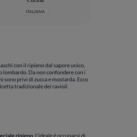
ITALIANA
maschi con il ripieno dal sapore unico,
ico lombardo. Da non confondere con i
hi sono privi di zucca e mostarda. Ecco
cetta tradizionale dei ravioli
eciale ripieno
. L’ideale è occuparsi di