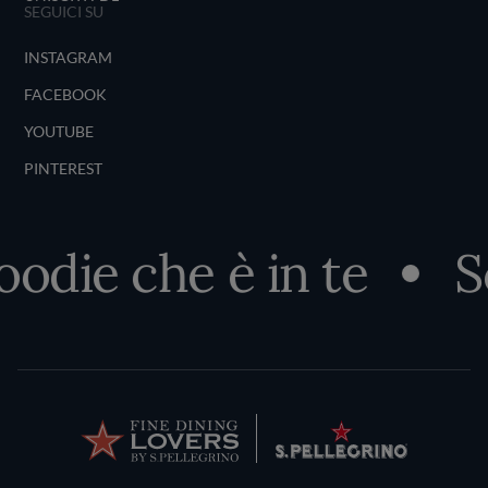
SEGUICI SU
INSTAGRAM
FACEBOOK
YOUTUBE
PINTEREST
oodie che è in te
Sc
Terms and Conditions