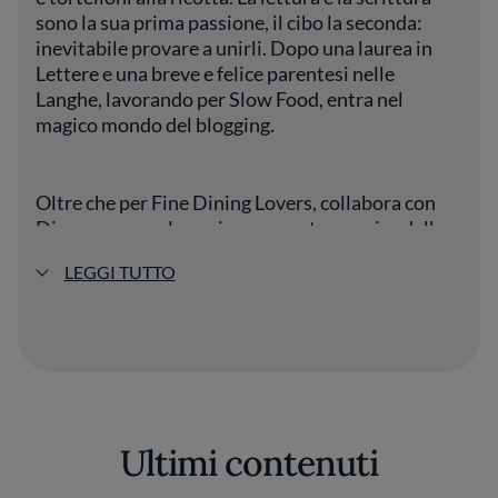
sono la sua prima passione, il cibo la seconda:
inevitabile provare a unirli. Dopo una laurea in
Lettere e una breve e felice parentesi nelle
Langhe, lavorando per Slow Food, entra nel
magico mondo del blogging.
Oltre che per Fine Dining Lovers, collabora con
Dispensa e con la pagina enogastronomica della
Gazzetta dello Sport. Nella sua vita offline,
LEGGI TUTTO
mangia, viaggia e cammina nei boschi - ancora
meglio se le tre cose avvengono insieme.
Ultimi contenuti