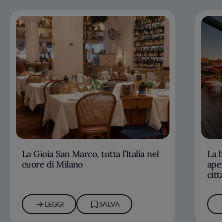
La Gioia San Marco, tutta l’Italia nel
La b
cuore di Milano
ape
citt
LEGGI
SALVA