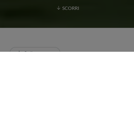
SCORRI
Ordina
Più recente
Tutti i risultati
Articoli
Ristoranti