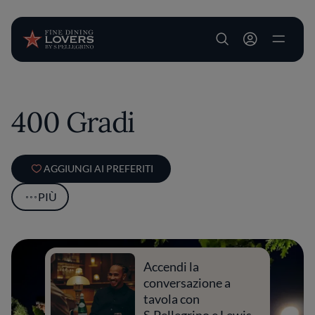
User account m
Salta al contenuto principale
400 Gradi
AGGIUNGI AI PREFERITI
PIÙ
Accendi la
conversazione a
tavola con