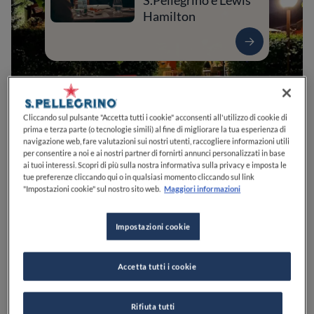
S.Pellegrino e Lewis
Hamilton
Cliccando sul pulsante "Accetta tutti i cookie" acconsenti all'utilizzo di cookie di
prima e terza parte (o tecnologie simili) al fine di migliorare la tua esperienza di
navigazione web, fare valutazioni sui nostri utenti, raccogliere informazioni utili
per consentire a noi e ai nostri partner di fornirti annunci personalizzati in base
ai tuoi interessi. Scopri di più sulla nostra informativa sulla privacy e imposta le
tue preferenze cliccando qui o in qualsiasi momento cliccando sul link
"Impostazioni cookie" sul nostro sito web.
Maggiori informazioni
0
0
0
0
0
Impostazioni cookie
Via Luxore, 1
30036
Santa Maria di Sala
VE
Italia
Accetta tutti i cookie
CHIUSO
Apre
Venerdì,
18:30-01:00
VEDI ORARI
Rifiuta tutti
PREZZO