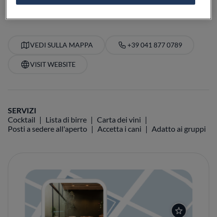
VEDI SULLA MAPPA
+39 041 877 0789
VISIT WEBSITE
SERVIZI
Cocktail
Lista di birre
Carta dei vini
Posti a sedere all'aperto
Accetta i cani
Adatto ai gruppi