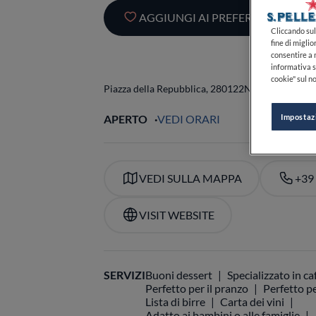
AGGIUNGI AI PREFERITI
Cliccando sul 
fine di miglio
consentire a n
informativa s
cookie" sul no
Piazza della Repubblica, 2
80122
Napoli
NA
Italia
Impostaz
APERTO
VEDI ORARI
VEDI SULLA MAPPA
+39
VISIT WEBSITE
SERVIZI
Buoni dessert
Specializzato in ca
Perfetto per il pranzo
Perfetto pe
Lista di birre
Carta dei vini
Adatto ai bambini o alle famiglie