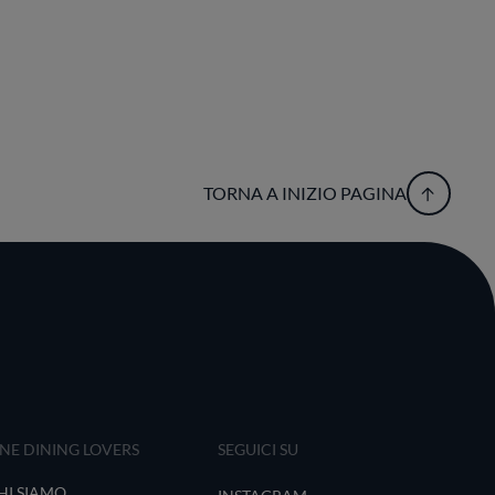
TORNA A INIZIO PAGINA
INE DINING LOVERS
SEGUICI SU
HI SIAMO