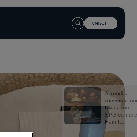
User account menu
UNISCITI
Accendi la
conversazione a
tavola con
S.Pellegrino e Lewis
Hamilton