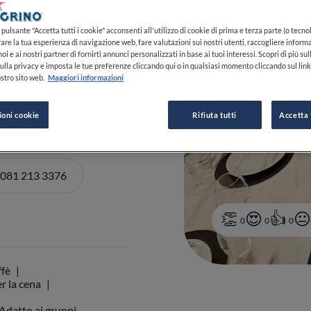
PIÙ
pulsante "Accetta tutti i cookie" acconsenti all'utilizzo di cookie di prima e terza parte (o tecnol
rare la tua esperienza di navigazione web, fare valutazioni sui nostri utenti, raccogliere informa
oi e ai nostri partner di fornirti annunci personalizzati in base ai tuoi interessi. Scopri di più su
ulla privacy e imposta le tue preferenze cliccando qui o in qualsiasi momento cliccando sul lin
stro sito web.
Maggiori informazioni
ioni cookie
Rifiuta tutti
Accetta 
 081 213 3376
0
0
0
ffè
r la cena
Adatto ai gruppi