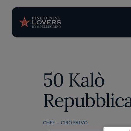
Storie e tenden
Ricette
Trucchi e consig
50 Kalò
Serie
Repubblic
CHEF
CIRO SALVO