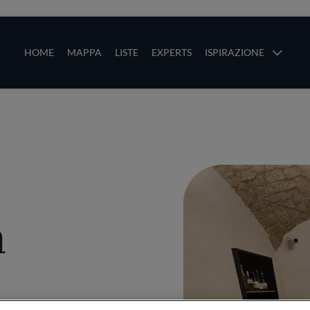
ze
Main navigation
HOME
MAPPA
LISTE
EXPERTS
ISPIRAZIONE
Salta al contenuto principale
li
a