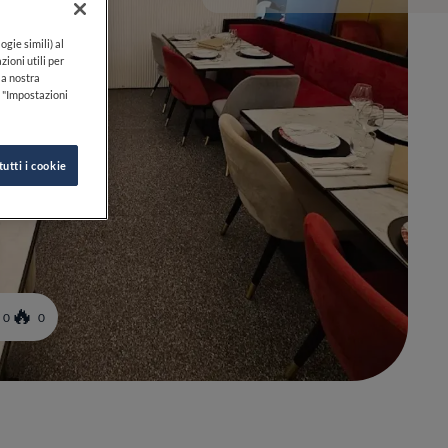
ogie simili) al
zioni utili per
lla nostra
k "Impostazioni
tutti i cookie
0
0