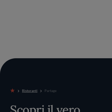
Ristoranti
Partage
Home
Scopri il vero