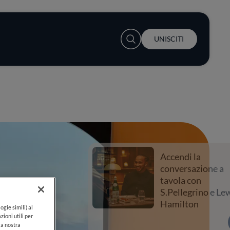
User account menu
UNISCITI
Accendi la
conversazione a
tavola con
S.Pellegrino e Lewis
Hamilton
ogie simili) al
zioni utili per
lla nostra