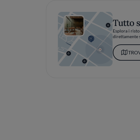
Tutto 
Esplora i risto
direttamente s
TROV