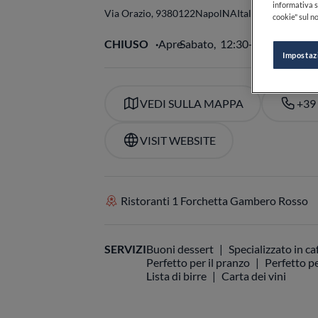
informativa s
Via Orazio, 93
80122
Napoli
NA
Italia
cookie" sul no
CHIUSO
Apre
Sabato,
12:30-15:00, 19:30
Impostaz
VEDI SULLA MAPPA
+39
VISIT WEBSITE
Ristoranti 1 Forchetta Gambero Rosso
SERVIZI
Buoni dessert
Specializzato in ca
Perfetto per il pranzo
Perfetto pe
Lista di birre
Carta dei vini