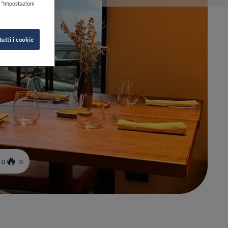
k "Impostazioni
tutti i cookie
0
0