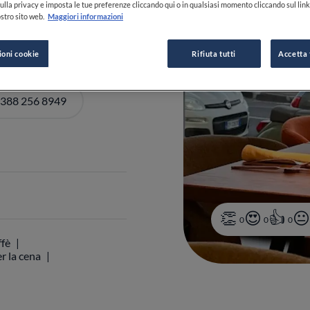
ulla privacy e imposta le tue preferenze cliccando qui o in qualsiasi momento cliccando sul lin
stro sito web.
Maggiori informazioni
-22:30
VEDI ORARI
ioni cookie
Rifiuta tutti
Accetta 
 388 256 8949
0
0
0
ffè
r la cena