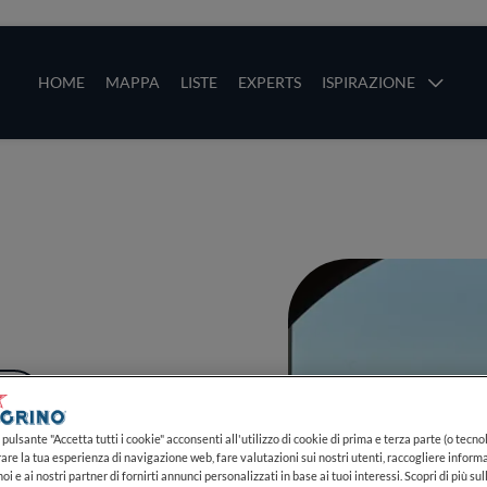
ze
Main navigation
HOME
MAPPA
LISTE
EXPERTS
ISPIRAZIONE
Salta al contenuto principale
li
PIÙ
pulsante "Accetta tutti i cookie" acconsenti all'utilizzo di cookie di prima e terza parte (o tecnol
rare la tua esperienza di navigazione web, fare valutazioni sui nostri utenti, raccogliere informa
oi e ai nostri partner di fornirti annunci personalizzati in base ai tuoi interessi. Scopri di più su