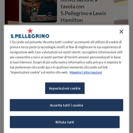
tavola con
S.Pellegrino e Lewis
Hamilton
Cliccando sul pulsante "Accetta tutti i cookie" acconsenti all'utilizzo di cookie di
prima e terza parte (o tecnologie simili) al fine di migliorare la tua esperienza di
navigazione web, fare valutazioni sui nostri utenti, raccogliere informazioni utili
per consentire a noi e ai nostri partner di fornirti annunci personalizzati in base
ai tuoi interessi. Scopri di più sulla nostra informativa sulla privacy e imposta le
tue preferenze cliccando qui o in qualsiasi momento cliccando sul link
"Impostazioni cookie" sul nostro sito web.
Maggiori informazioni
Impostazioni cookie
0
0
0
0
0
Accetta tutti i cookie
Via Roma, 50
38038
Tesero
TN
Italia
Rifiuta tutti