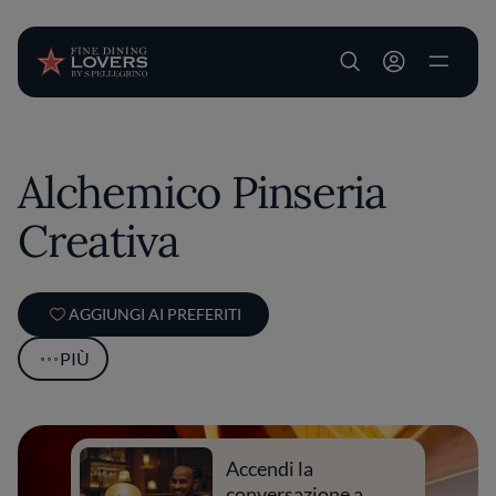
User account m
Salta al contenuto principale
Alchemico Pinseria
Creativa
AGGIUNGI AI PREFERITI
PIÙ
Accendi la
conversazione a