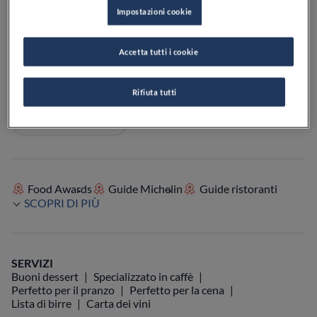
Impostazioni cookie
CHIUSO
Apre
Domenica,
12:00-15:00, 19:00-22:30
VEDI ORARI
Accetta tutti i cookie
VEDI SULLA MAPPA
+39 02 9999 0214
Rifiuta tutti
VISIT WEBSITE
Food Awards
Guide Michelin
Guide ristoranti
SCOPRI DI PIÙ
SERVIZI
Buoni dessert
Specializzato in caffè
Perfetto per il pranzo
Perfetto per la cena
Lista di birre
Carta dei vini