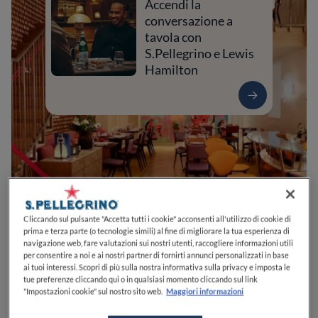
Accendi la
conversazione a
tavola con
S.Pellegrino e Lewis
Hamilton
Cliccando sul pulsante "Accetta tutti i cookie" acconsenti all'utilizzo di cookie di
prima e terza parte (o tecnologie simili) al fine di migliorare la tua esperienza di
navigazione web, fare valutazioni sui nostri utenti, raccogliere informazioni utili
0
0
0
0
0
per consentire a noi e ai nostri partner di fornirti annunci personalizzati in base
ai tuoi interessi. Scopri di più sulla nostra informativa sulla privacy e imposta le
tue preferenze cliccando qui o in qualsiasi momento cliccando sul link
"Impostazioni cookie" sul nostro sito web.
Maggiori informazioni
Via Bagutta, 1
20121
Milano
MI
Italia