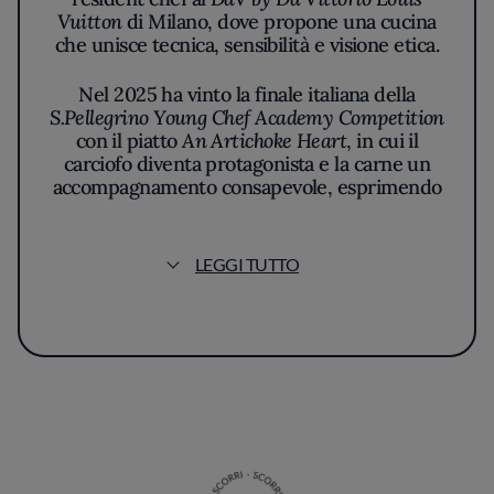
Vuitton
di Milano, dove propone una cucina
che unisce tecnica, sensibilità e visione etica.
Nel 2025 ha vinto la finale italiana della
S.Pellegrino Young Chef Academy Competition
con il piatto
An Artichoke Heart
, in cui il
carciofo diventa protagonista e la carne un
accompagnamento consapevole, esprimendo
una filosofia sostenibile e raffinata.
Rappresenterà l’Italia alla finale mondiale di
ottobre a Milano, affiancato dal mentore
LEGGI TUTTO
Giancarlo Perbellini.
Con una formazione che spazia dal
Four
Seasons
al tristellato
Da Vittorio
, Tizzanini è
una delle voci più promettenti della nuova
cucina italiana.