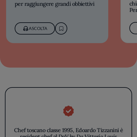
chi
per raggiungere grandi obbiettivi
Per
ASCOLTA
Chef toscano classe 1995, Edoardo Tizzanini è
resident chef al
DaV by Da Vittorio Louis