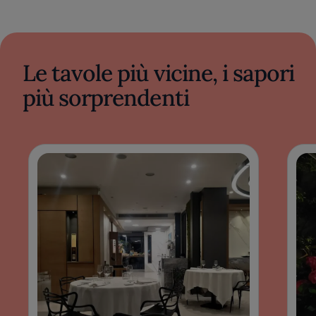
Le tavole più vicine, i sapori
più sorprendenti