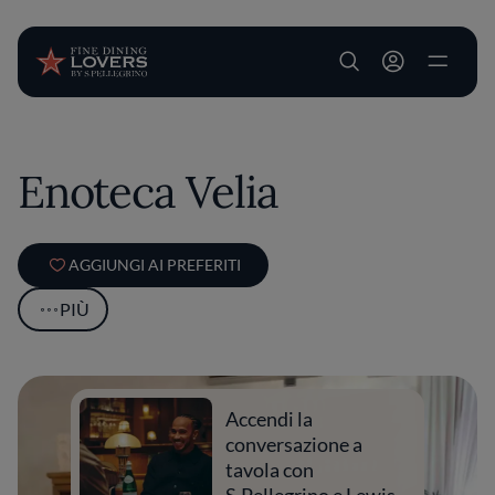
User account m
Salta al contenuto principale
Enoteca Velia
AGGIUNGI AI PREFERITI
PIÙ
Accendi la
conversazione a
tavola con