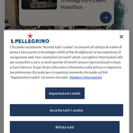
S.Pellegrino e Lewis
Hamilton
Cliccando sul pulsante "Accetta tutti i cookie" acconsenti all'utilizzo di cookie di
prima e terza parte (o tecnologie simili) al fine di migliorare la tua esperienza di
navigazione web, fare valutazioni sui nostri utenti, raccogliere informazioni utili
per consentire a noi e ai nostri partner di fornirti annunci personalizzati in base
ai tuoi interessi. Scopri di più sulla nostra informativa sulla privacy e imposta le
tue preferenze cliccando qui o in qualsiasi momento cliccando sul link
"Impostazioni cookie" sul nostro sito web.
Maggiori informazioni
0
0
0
0
0
Impostazioni cookie
Via Alessandro Manzoni, 1
54033
Carrara
MS
Italia
Accetta tutti i cookie
CHIUSO
Apre
Sabato,
18:00-24:00
VEDI ORARI
Rifiuta tutti
PREZZO