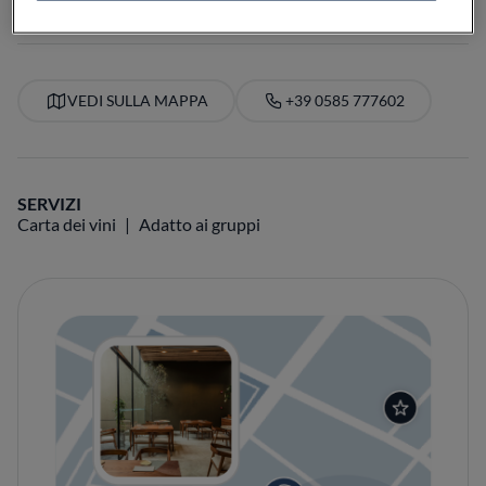
VEDI SULLA MAPPA
+39 0585 777602
SERVIZI
Carta dei vini
Adatto ai gruppi