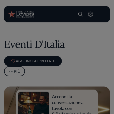
User account m
Salta al contenuto principale
Eventi D'Italia
AGGIUNGI AI PREFERITI
PIÙ
Accendi la
conversazione a
tavola con