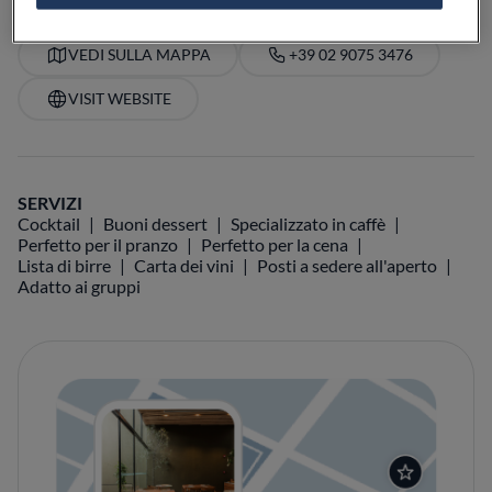
VEDI SULLA MAPPA
+39 02 9075 3476
VISIT WEBSITE
SERVIZI
Cocktail
Buoni dessert
Specializzato in caffè
Perfetto per il pranzo
Perfetto per la cena
Lista di birre
Carta dei vini
Posti a sedere all'aperto
Adatto ai gruppi