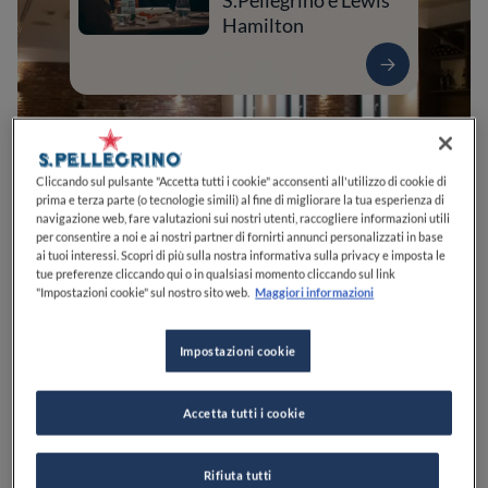
S.Pellegrino e Lewis
Hamilton
Cliccando sul pulsante "Accetta tutti i cookie" acconsenti all'utilizzo di cookie di
prima e terza parte (o tecnologie simili) al fine di migliorare la tua esperienza di
navigazione web, fare valutazioni sui nostri utenti, raccogliere informazioni utili
per consentire a noi e ai nostri partner di fornirti annunci personalizzati in base
ai tuoi interessi. Scopri di più sulla nostra informativa sulla privacy e imposta le
tue preferenze cliccando qui o in qualsiasi momento cliccando sul link
"Impostazioni cookie" sul nostro sito web.
Maggiori informazioni
0
0
0
0
0
Impostazioni cookie
Via Roma, 2
20079
Basiglio
MI
Italia
Accetta tutti i cookie
PREZZO
Rifiuta tutti