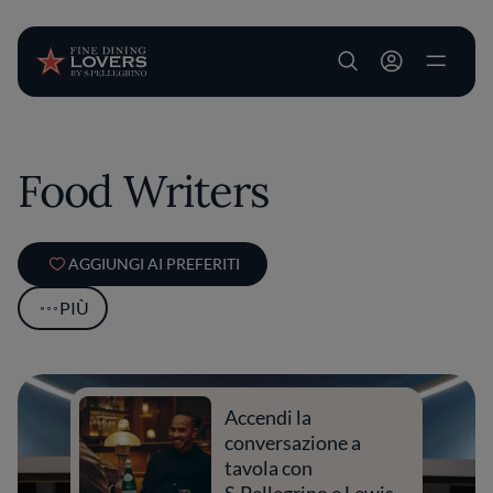
User account m
Salta al contenuto principale
Food Writers
AGGIUNGI AI PREFERITI
PIÙ
Accendi la
conversazione a
tavola con