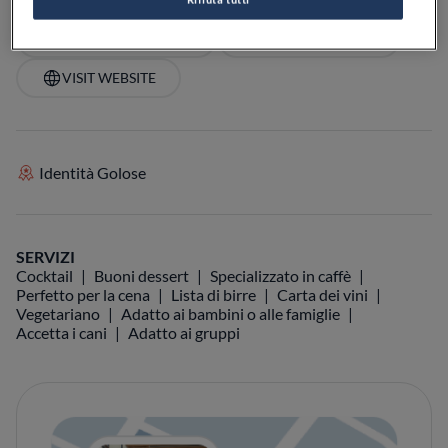
VEDI SULLA MAPPA
+39 389 538 0120
VISIT WEBSITE
Identità Golose
SERVIZI
Cocktail
Buoni dessert
Specializzato in caffè
Perfetto per la cena
Lista di birre
Carta dei vini
Vegetariano
Adatto ai bambini o alle famiglie
Accetta i cani
Adatto ai gruppi