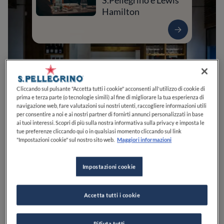
S.Pellegrino e Lewis
Hamilton
Cliccando sul pulsante "Accetta tutti i cookie" acconsenti all'utilizzo di cookie di
prima e terza parte (o tecnologie simili) al fine di migliorare la tua esperienza di
navigazione web, fare valutazioni sui nostri utenti, raccogliere informazioni utili
per consentire a noi e ai nostri partner di fornirti annunci personalizzati in base
ai tuoi interessi. Scopri di più sulla nostra informativa sulla privacy e imposta le
tue preferenze cliccando qui o in qualsiasi momento cliccando sul link
0
0
0
0
0
"Impostazioni cookie" sul nostro sito web.
Maggiori informazioni
Impostazioni cookie
Via Domenico Millelire, 14
20147
Milano
MI
Italia
Accetta tutti i cookie
CHIUSO
Apre
Venerdì,
19:15-23:59
VEDI ORARI
Rifiuta tutti