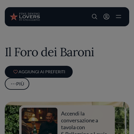
User account m
Salta al contenuto principale
Il Foro dei Baroni
AGGIUNGI AI PREFERITI
PIÙ
Accendi la
conversazione a
tavola con