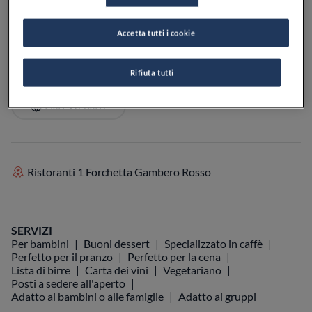
PREZZO
Accetta tutti i cookie
Rifiuta tutti
VEDI SULLA MAPPA
+39 0824 946033
VISIT WEBSITE
Ristoranti 1 Forchetta Gambero Rosso
SERVIZI
Per bambini
Buoni dessert
Specializzato in caffè
Perfetto per il pranzo
Perfetto per la cena
Lista di birre
Carta dei vini
Vegetariano
Posti a sedere all'aperto
Adatto ai bambini o alle famiglie
Adatto ai gruppi