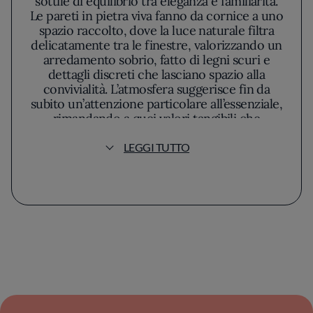
sottile di equilibrio tra eleganza e familiarità.
Le pareti in pietra viva fanno da cornice a uno
spazio raccolto, dove la luce naturale filtra
delicatamente tra le finestre, valorizzando un
arredamento sobrio, fatto di legni scuri e
dettagli discreti che lasciano spazio alla
convivialità. L’atmosfera suggerisce fin da
subito un’attenzione particolare all’essenziale,
rimandando a quei valori tangibili che
costituiscono la cifra del ristorante.
LEGGI TUTTO
La filosofia di Antonio Mozzillo si fonda su
una scelta sincera dei prodotti locali, sempre
guidata dalla stagionalità. Ogni piatto si
sviluppa così attorno a ingredienti
riconoscibili, freschi, selezionati per esaltare
le peculiarità del territorio. Il risultato è una
cucina che si muove su un filo sottile tra
riscoperta delle tradizioni campane e uno
sguardo contemporaneo, ben lontano
dall’ostentazione: le ricette appaiono nette, i
contrasti sono misurati e i sapori diventano