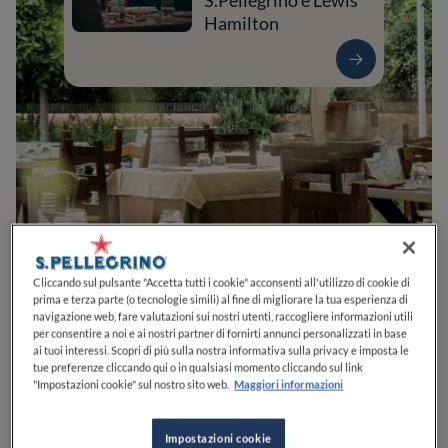
S.Pellegrino e Lewis
Hamilton
0
0
0
0
0
Cliccando sul pulsante "Accetta tutti i cookie" acconsenti all'utilizzo di cookie di
prima e terza parte (o tecnologie simili) al fine di migliorare la tua esperienza di
navigazione web, fare valutazioni sui nostri utenti, raccogliere informazioni utili
per consentire a noi e ai nostri partner di fornirti annunci personalizzati in base
ai tuoi interessi. Scopri di più sulla nostra informativa sulla privacy e imposta le
Via Chiesa, 2
82030
San Salvatore Telesino
BN
Italia
tue preferenze cliccando qui o in qualsiasi momento cliccando sul link
"Impostazioni cookie" sul nostro sito web.
Maggiori informazioni
CHIUSO
Apre
Domenica,
12:30-14:45, 19:30-22:30
VEDI ORARI
Impostazioni cookie