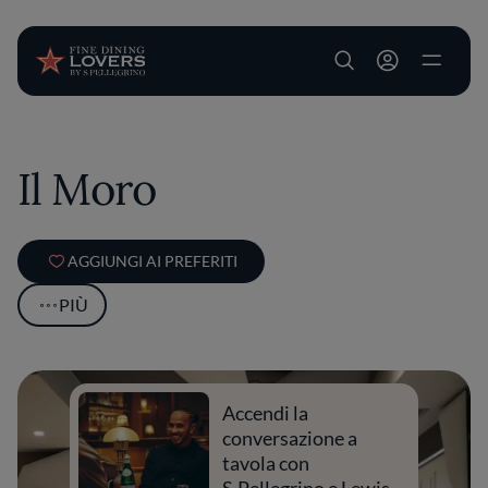
User account m
Salta al contenuto principale
Il Moro
AGGIUNGI AI PREFERITI
PIÙ
Accendi la
conversazione a
tavola con