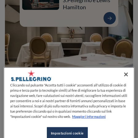
S.Pellegrino e Lewis
Hamilton
0
0
0
0
0
Cliccando sul pulsante "Accetta tutti i cookie" acconsenti all'utilizzo di cookie di
prima e terza parte (o tecnologie simili) al fine di migliorare la tua esperienza di
navigazione web, fare valutazioni sui nostri utenti, raccogliere informazioni utili
per consentire a noi e ai nostri partner di fornirti annunci personalizzati in base
ai tuoi interessi. Scopri di più sulla nostra informativa sulla privacy e imposta le
Via Gian Francesco Parravicini, 44
20900
Monza
MB
Italia
tue preferenze cliccando qui o in qualsiasi momento cliccando sul link
"Impostazioni cookie" sul nostro sito web.
Maggiori informazioni
CHIUSO
Apre
Venerdì,
12:30-14:30, 20:00-22:30
VEDI ORARI
Impostazioni cookie