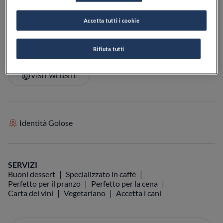
PREZZO
Accetta tutti i cookie
Rifiuta tutti
VEDI SULLA MAPPA
+39 039 327899
VISIT WEBSITE
Identità Golose
SERVIZI
Buoni dessert
Specializzato in caffè
Perfetto per il pranzo
Perfetto per la cena
Carta dei vini
Vegetariano
Accetta i cani