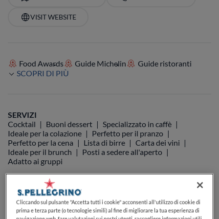
VISIT WEBSITE
Food Awards
Guide Michelin
Guide ristoranti
SCOPRI DI PIÙ
SERVIZI
Cocktail
Buoni dessert
Specializzato in caffè
Ideale per la colazione
Perfetto per il pranzo
Perfetto per la cena
Lista di birre
Carta dei vini
Ideale per il brunch
Posti a sedere all'aperto
Adatto ai gruppi
Cliccando sul pulsante "Accetta tutti i cookie" acconsenti all'utilizzo di cookie di
prima e terza parte (o tecnologie simili) al fine di migliorare la tua esperienza di
navigazione web, fare valutazioni sui nostri utenti, raccogliere informazioni utili