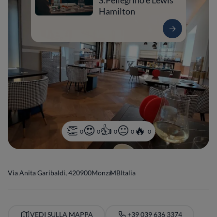
S.Pellegrino e Lewis
Hamilton
0
0
0
0
0
Via Anita Garibaldi, 4
20900
Monza
MB
Italia
VEDI SULLA MAPPA
+39 039 636 3374