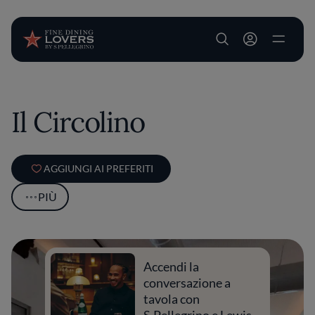
User account m
Salta al contenuto principale
Il Circolino
AGGIUNGI AI PREFERITI
PIÙ
Accendi la
conversazione a
tavola con