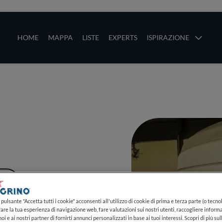
ze
Main navigation
HOME
MAPPA
LISTE
EXPERTS
ISPIRAZIONE
Salta al contenuto principale
li
PIÙ
pulsante "Accetta tutti i cookie" acconsenti all'utilizzo di cookie di prima e terza parte (o tecnol
rare la tua esperienza di navigazione web, fare valutazioni sui nostri utenti, raccogliere informa
oi e ai nostri partner di fornirti annunci personalizzati in base ai tuoi interessi. Scopri di più su