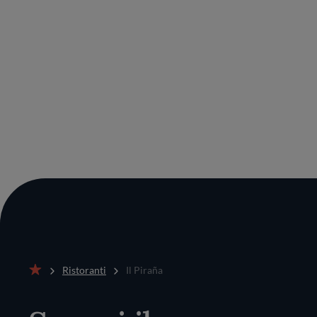
Ristoranti
Il Piraña
Home