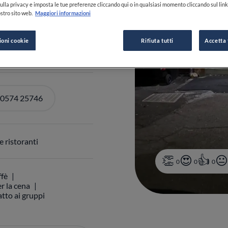
ulla privacy e imposta le tue preferenze cliccando qui o in qualsiasi momento cliccando sul lin
stro sito web.
Maggiori informazioni
0-22:30
VEDI ORARI
ioni cookie
Rifiuta tutti
Accetta 
 0574 25746
 ristoranti
0
0
0
ffè
r la cena
tto ai gruppi