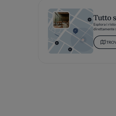
Tutto 
Esplora i risto
direttamente s
TROV