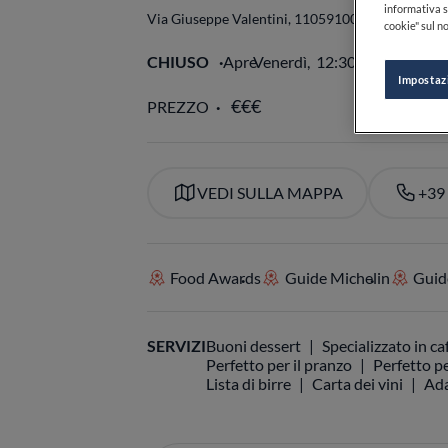
informativa s
Via Giuseppe Valentini, 110
59100
Prato
PO
Italia
cookie" sul no
CHIUSO
Apre
Venerdì,
12:30-14:30, 19:3
Impostaz
PREZZO
VEDI SULLA MAPPA
+39
Food Awards
Guide Michelin
Guide
SERVIZI
Buoni dessert
Specializzato in ca
Perfetto per il pranzo
Perfetto pe
Lista di birre
Carta dei vini
Ada