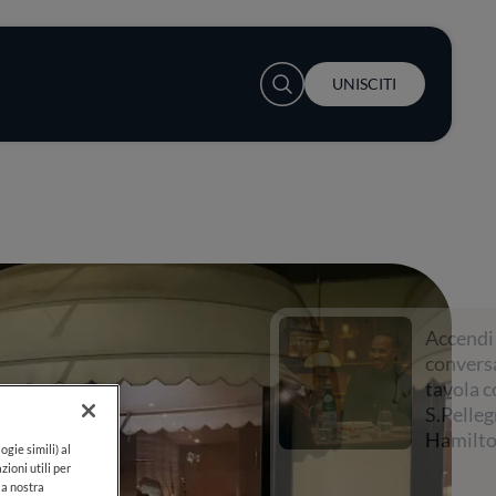
User account menu
UNISCITI
Accendi la
conversazione a
tavola con
S.Pellegrino e Lewis
Hamilton
ogie simili) al
zioni utili per
lla nostra