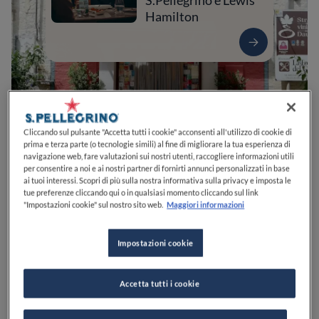
S.Pellegrino e Lewis
Hamilton
Cliccando sul pulsante "Accetta tutti i cookie" acconsenti all'utilizzo di cookie di
prima e terza parte (o tecnologie simili) al fine di migliorare la tua esperienza di
navigazione web, fare valutazioni sui nostri utenti, raccogliere informazioni utili
per consentire a noi e ai nostri partner di fornirti annunci personalizzati in base
ai tuoi interessi. Scopri di più sulla nostra informativa sulla privacy e imposta le
0
0
0
0
0
tue preferenze cliccando qui o in qualsiasi momento cliccando sul link
"Impostazioni cookie" sul nostro sito web.
Maggiori informazioni
Impostazioni cookie
Via Alessandro Minuziano, 63
71016
San Severo
FG
Italia
CHIUSO
Apre
Domenica,
13:00-15:00
VEDI ORARI
Accetta tutti i cookie
PREZZO