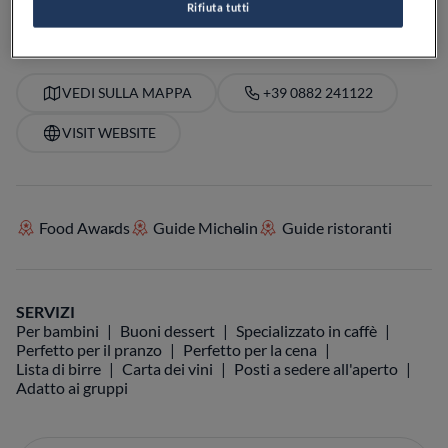
Rifiuta tutti
VEDI SULLA MAPPA
+39 0882 241122
VISIT WEBSITE
Food Awards
Guide Michelin
Guide ristoranti
SERVIZI
Per bambini
Buoni dessert
Specializzato in caffè
Perfetto per il pranzo
Perfetto per la cena
Lista di birre
Carta dei vini
Posti a sedere all'aperto
Adatto ai gruppi