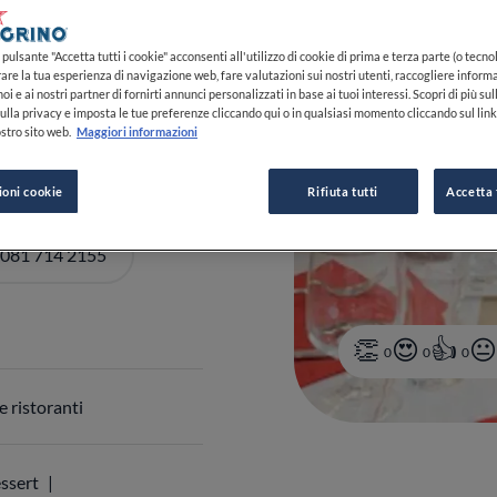
pulsante "Accetta tutti i cookie" acconsenti all'utilizzo di cookie di prima e terza parte (o tecnol
i
NA
Italia
rare la tua esperienza di navigazione web, fare valutazioni sui nostri utenti, raccogliere informa
oi e ai nostri partner di fornirti annunci personalizzati in base ai tuoi interessi. Scopri di più su
DI ORARI
ulla privacy e imposta le tue preferenze cliccando qui o in qualsiasi momento cliccando sul lin
stro sito web.
Maggiori informazioni
ioni cookie
Rifiuta tutti
Accetta 
 081 714 2155
0
0
0
 ristoranti
ssert