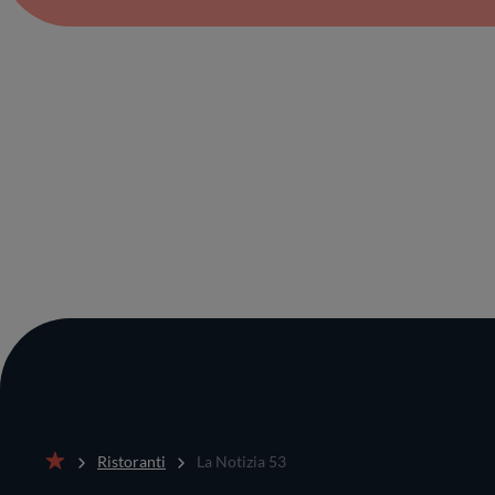
Ristoranti
La Notizia 53
Home