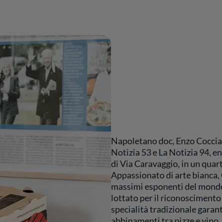
Napoletano doc, Enzo Coccia è
Notizia 53 e La Notizia 94, e
di Via Caravaggio, in un quart
Appassionato di arte bianca,
massimi esponenti del mondo
lottato per il riconosciment
specialità tradizionale garant
abbinamenti tra pizze e vino. 