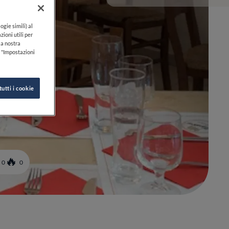
ogie simili) al
zioni utili per
lla nostra
k "Impostazioni
tutti i cookie
0
0