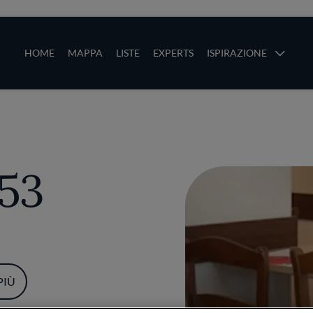
ze
Main navigation
HOME
MAPPA
LISTE
EXPERTS
ISPIRAZIONE
Salta al contenuto principale
li
 53
PIÙ