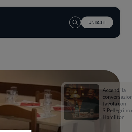
User account menu
UNISCITI
Accendi la
conversazione a
tavola con
S.Pellegrino e Lewis
Hamilton