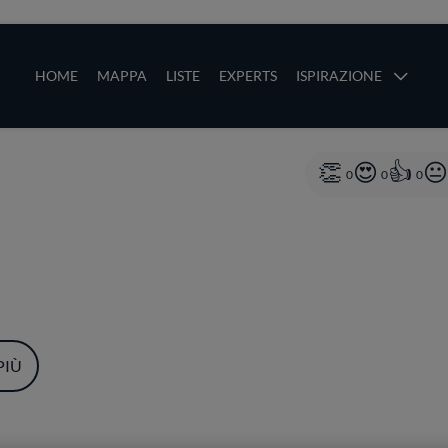
ze
Main navigation
HOME
MAPPA
LISTE
EXPERTS
ISPIRAZIONE
Salta al contenuto principale
li
0
0
0
PIÙ