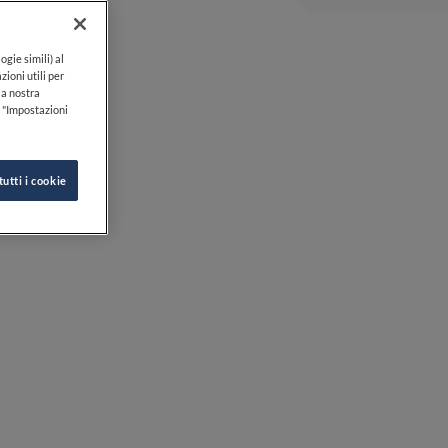
ogie simili) al
zioni utili per
lla nostra
k "Impostazioni
tutti i cookie