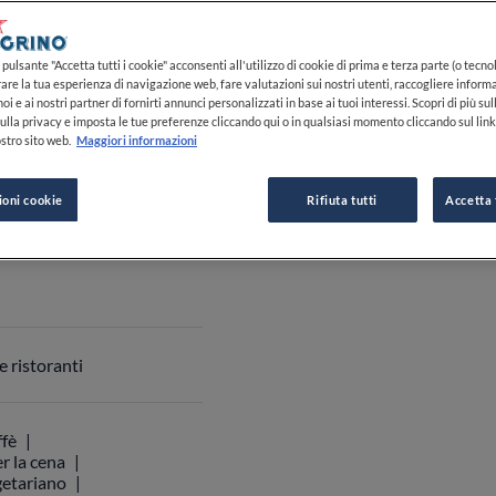
-22:30
pulsante "Accetta tutti i cookie" acconsenti all'utilizzo di cookie di prima e terza parte (o tecnol
VEDI ORARI
rare la tua esperienza di navigazione web, fare valutazioni sui nostri utenti, raccogliere informa
oi e ai nostri partner di fornirti annunci personalizzati in base ai tuoi interessi. Scopri di più su
ulla privacy e imposta le tue preferenze cliccando qui o in qualsiasi momento cliccando sul lin
stro sito web.
Maggiori informazioni
ioni cookie
Rifiuta tutti
Accetta 
 06 8760 0399
 ristoranti
ffè
r la cena
etariano