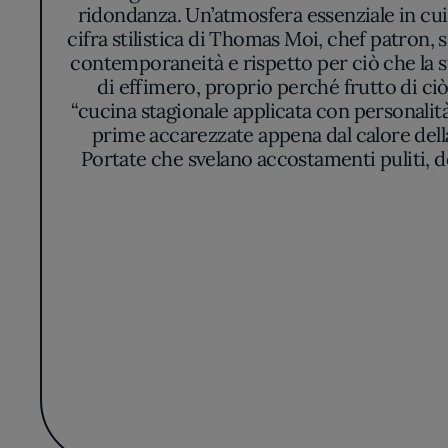
ridondanza. Un’atmosfera essenziale in cui i
cifra stilistica di Thomas Moi, chef patron, 
contemporaneità e rispetto per ciò che la s
di effimero, proprio perché frutto di c
“cucina stagionale applicata con personalità
prime accarezzate appena dal calore dell
Portate che svelano accostamenti puliti, d
prevaricare. Ogni piatto appare curato fino
adagiate su creme leggere, pesci di giornat
eccessivo. La filosofia di Moi evita il sensaz
all’effetto sorpresa. I clienti tornano a 
sempre nella stagionalità il denominatore 
tra accessibilità, qualità e inventiva che rapp
dal flusso delle stagioni, apprezzando il s