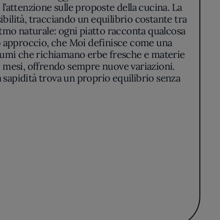
 l’attenzione sulle proposte della cucina. La
ibilità, tracciando un equilibrio costante tra
itmo naturale: ogni piatto racconta qualcosa
to approccio, che Moi definisce come una
profumi che richiamano erbe fresche e materie
i mesi, offrendo sempre nuove variazioni.
 sapidità trova un proprio equilibrio senza
a semi tostati e oli profumati, carni rosate
. Nulla sembra casuale, ma nulla risulta mai
tenta e rigorosa, che preferisce l’essenzialità
e interpretati in maniera diversa, trovando
 Michelin suggella quella tensione costante
o raccolto, la cucina invita a lasciarsi guidare
ovazione, in una narrazione gastronomica che