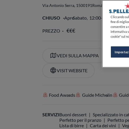
Via Antonio Serra, 15
00191
Roma
RM
Italia
CHIUSO
Apre
Sabato,
12:00-14:30, 19:30
Cliccando sul 
fine di miglio
consentire a n
PREZZO
informativa s
cookie" sul no
Impostaz
VEDI SULLA MAPPA
+39
VISIT WEBSITE
Food Awards
Guide Michelin
Guide
SERVIZI
Buoni dessert
Specializzato in ca
Perfetto per il pranzo
Perfetto pe
Lista di birre
Carta dei vini
Veg