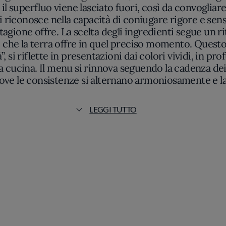
l superfluo viene lasciato fuori, così da convogliare
si riconosce nella capacità di coniugare rigore e sens
tagione offre. La scelta degli ingredienti segue un r
iò che la terra offre in quel preciso momento. Ques
”, si riflette in presentazioni dai colori vividi, in 
a cucina. Il menu si rinnova seguendo la cadenza de
ove le consistenze si alternano armoniosamente e la
 nei dettagli: vellutate di ortaggi invernali ornate d
a completati da guizzi aromatici di acidità delicata
LEGGI TUTTO
ionalismo; il piacere qui è prodotto da una ricerca at
scoprire come gli ingredienti familiari possano esser
comune. L’attribuzione del Bib Gourmand dalla Guida
resenta la cifra distintiva del locale. In questo spazi
ottile dialogo che ogni piatto crea tra memoria e inn
sa sorprendere senza mai gridare.