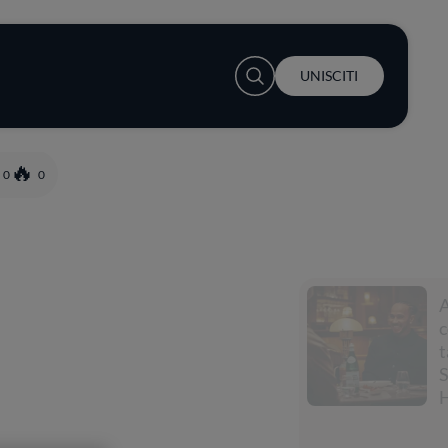
User account menu
UNISCITI
0
0
Accendi la
conversazione a
tavola con
S.Pellegrino e Lewis
Hamilton