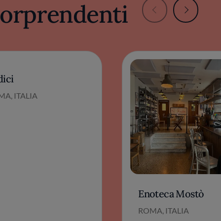
 sorprendenti
dici
A, ITALIA
Enoteca Mostò
ROMA, ITALIA