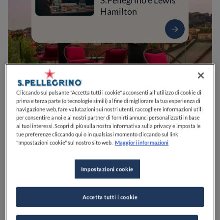
S.Pellegrino e Lewis
Hamilton
Cliccando sul pulsante "Accetta tutti i cookie" acconsenti all'utilizzo di cookie di
prima e terza parte (o tecnologie simili) al fine di migliorare la tua esperienza di
navigazione web, fare valutazioni sui nostri utenti, raccogliere informazioni utili
per consentire a noi e ai nostri partner di fornirti annunci personalizzati in base
ai tuoi interessi. Scopri di più sulla nostra informativa sulla privacy e imposta le
0
0
0
0
0
tue preferenze cliccando qui o in qualsiasi momento cliccando sul link
"Impostazioni cookie" sul nostro sito web.
Maggiori informazioni
Impostazioni cookie
Via Orazio, 21
00193
Roma
RM
Italia
CHIUSO
Apre
Sabato,
12:00-23:59
VEDI ORARI
Accetta tutti i cookie
PREZZO