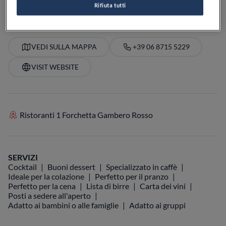
Rifiuta tutti
VEDI SULLA MAPPA
+39 06 8715 5229
VISIT WEBSITE
Ristoranti 1 Forchetta Gambero Rosso
SERVIZI
Cocktail
Buoni dessert
Specializzato in caffè
Ideale per la colazione
Perfetto per il pranzo
Perfetto per la cena
Lista di birre
Carta dei vini
Posti a sedere all'aperto
Adatto ai bambini o alle famiglie
Adatto ai gruppi