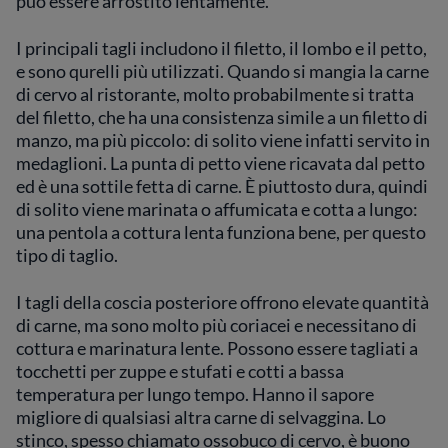
può essere arrostito lentamente.
I principali tagli includono il filetto, il lombo e il petto,
e sono qurelli più utilizzati. Quando si mangia la carne
di cervo al ristorante, molto probabilmente si tratta
del filetto, che ha una consistenza simile a un filetto di
manzo, ma più piccolo: di solito viene infatti servito in
medaglioni. La punta di petto viene ricavata dal petto
ed è una sottile fetta di carne. È piuttosto dura, quindi
di solito viene marinata o affumicata e cotta a lungo:
una pentola a cottura lenta funziona bene, per questo
tipo di taglio.
I tagli della coscia posteriore offrono elevate quantità
di carne, ma sono molto più coriacei e necessitano di
cottura e marinatura lente. Possono essere tagliati a
tocchetti per zuppe e stufati e cotti a bassa
temperatura per lungo tempo. Hanno il sapore
migliore di qualsiasi altra carne di selvaggina. Lo
stinco, spesso chiamato ossobuco di cervo, è buono