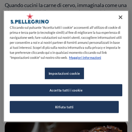
Quando cucini la carne di cervo, immaginala come una
bistecca e agisci di conseguenza. La carne del cervo,
però, ha molto meno grasso di quella di una mucca
allevata, dal momento che l'animale è selvatico. I cervi
Cliccando sul pulsante "Accetta tutti i cookie" acconsenti all'utilizzo di cookie di
si nutrono di ghiande, bacche e giovani germogli,
prima e terza parte (o tecnologie simili) al fine di migliorare la tua esperienza di
mentre le mucche vengono allevate con erba o farina
navigazione web, fare valutazioni sui nostri utenti, raccogliere informazioni utili
per consentire a noi e ai nostri partner di fornirti annunci personalizzati in base
di mais, quindi la carne che ottieni dal cervo ha
ai tuoi interessi. Scopri di più sulla nostra informativa sulla privacy e imposta le
significativamente meno marmorizzazione o vene di
tue preferenze cliccando qui o in qualsiasi momento cliccando sul link
"Impostazioni cookie" sul nostro sito web.
Maggiori informazioni
grasso che la attraversano. Ciò può far seccare
facilmente la carne di cervo, se cotta troppo.
Impostazioni cookie
I tagli di cervo e i loro usi
Accetta tutti i cookie
Rifiuta tutti