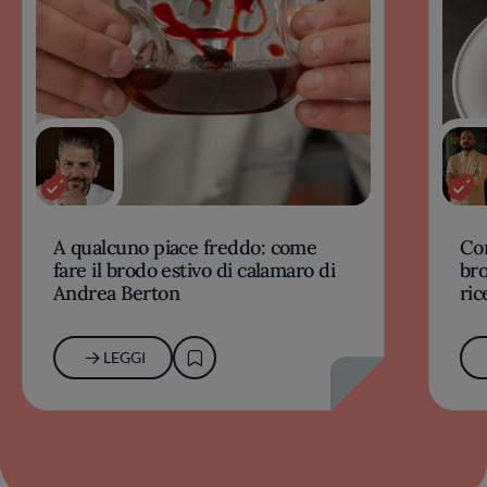
A qualcuno piace freddo: come
Com
fare il brodo estivo di calamaro di
bro
Andrea Berton
ric
LEGGI