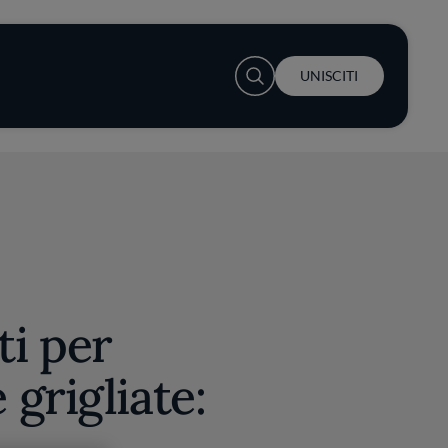
User account menu
UNISCITI
i per
grigliate: