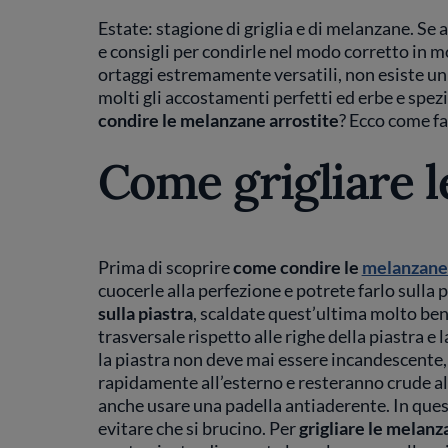
Estate: stagione di griglia e di melanzane. Se 
e consigli per condirle nel modo corretto in mo
ortaggi estremamente versatili, non esiste u
molti gli accostamenti perfetti ed erbe e sp
condire le melanzane arrostite
? Ecco come fa
Come grigliare 
Prima di scoprire
come condire le
melanzane 
cuocerle alla perfezione e potrete farlo sulla 
sulla piastra
, scaldate quest’ultima molto ben
trasversale rispetto alle righe della piastra e
la piastra non deve mai essere incandescente,
rapidamente all’esterno e resteranno crude all
anche usare una padella antiaderente. In quest
evitare che si brucino. Per
grigliare le melan