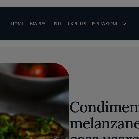
ze
Main navigation
HOME
MAPPA
LISTE
EXPERTS
ISPIRAZIONE
Salta al contenuto principale
li
Condiment
melanzane 