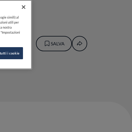
e
ogie simili) al
zioni utili per
lla nostra
k "Impostazioni
SALVA
tutti i cookie