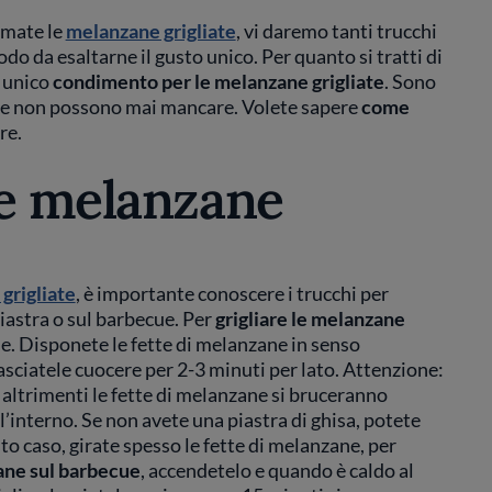
amate le
melanzane grigliate
, vi daremo tanti trucchi
do da esaltarne il gusto unico. Per quanto si tratti di
n unico
condimento per le melanzane grigliate
. Sono
ezie non possono mai mancare. Volete sapere
come
re.
le melanzane
grigliate
, è importante conoscere i trucchi per
piastra o sul barbecue. Per
grigliare le melanzane
e. Disponete le fette di melanzane in senso
 lasciatele cuocere per 2-3 minuti per lato. Attenzione:
 altrimenti le fette di melanzane si bruceranno
’interno. Se non avete una piastra di ghisa, potete
o caso, girate spesso le fette di melanzane, per
zane sul barbecue
, accendetelo e quando è caldo al