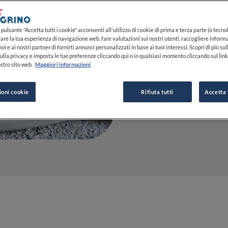
cosa usar
14 LUG 2023
pulsante "Accetta tutti i cookie" acconsenti all'utilizzo di cookie di prima e terza parte (o tecnol
rare la tua esperienza di navigazione web, fare valutazioni sui nostri utenti, raccogliere informa
oi e ai nostri partner di fornirti annunci personalizzati in base ai tuoi interessi. Scopri di più su
ulla privacy e imposta le tue preferenze cliccando qui o in qualsiasi momento cliccando sul lin
stro sito web.
Maggiori informazioni
DA
CLAUDIA CONCAS
GIORNALISTA
ioni cookie
Rifiuta tutti
Accetta 