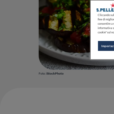
Cliccando sul 
fine di miglio
consentire a n
informativa s
cookie" sul no
Impostaz
Foto:
iStockPhoto