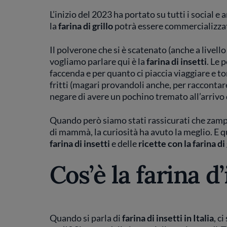
L’inizio del 2023 ha portato su tutti i social e
la
farina di grillo
potrà essere commercializzat
Il polverone che si è scatenato (anche a livello 
vogliamo parlare qui è la
farina di insetti
. Le 
faccenda e per quanto ci piaccia viaggiare e torn
fritti (magari provandoli anche, per raccontar
negare di avere un pochino tremato all’arrivo
Quando però siamo stati rassicurati che zamp
di mammà, la curiosità ha avuto la meglio. E q
farina di insetti
e delle
ricette con la farina di 
Cos’è la farina d’
Quando si parla di
farina di insetti in Italia
, c