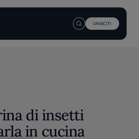
User account menu
UNISCITI
rina di insetti
rla in cucina