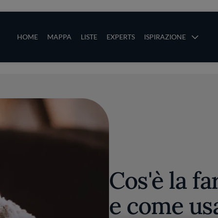
ze
Main navigation
HOME
MAPPA
LISTE
EXPERTS
ISPIRAZIONE
Salta al contenuto principale
li
Cos'è la fa
e come usa