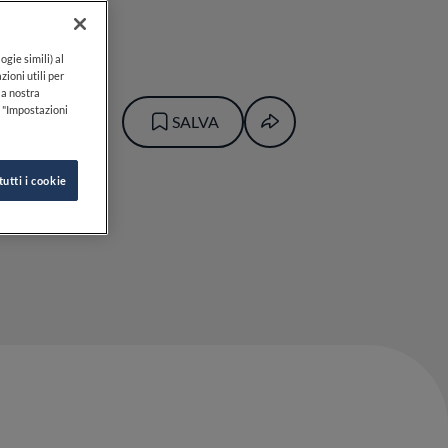
ogie simili) al
zioni utili per
lla nostra
k "Impostazioni
SALVA
tutti i cookie