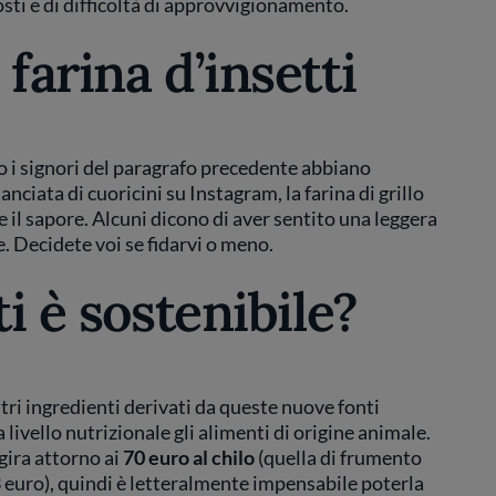
sti e di difficoltà di approvvigionamento.
farina d’insetti
 i signori del paragrafo precedente abbiano
nciata di cuoricini su Instagram, la farina di grillo
e il sapore. Alcuni dicono di aver sentito una leggera
e. Decidete voi se fidarvi o meno.
ti è sostenibile?
ltri ingredienti derivati da queste nuove fonti
livello nutrizionale gli alimenti di origine animale.
ggira attorno ai
70 euro al chilo
(quella di frumento
 3 euro), quindi è letteralmente impensabile poterla