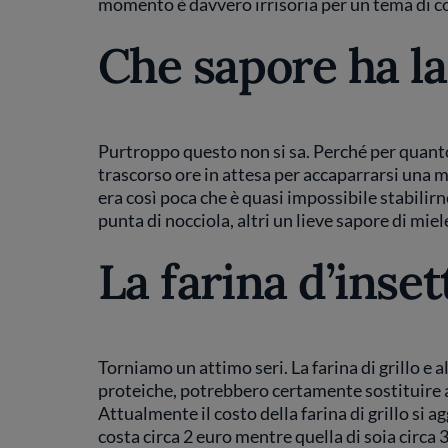
momento è davvero irrisoria per un tema di co
Che sapore ha la 
Purtroppo questo non si sa. Perché per quanto
trascorso ore in attesa per accaparrarsi una ma
era così poca che è quasi impossibile stabilirn
punta di nocciola, altri un lieve sapore di miel
La farina d’inset
Torniamo un attimo seri. La farina di grillo e a
proteiche, potrebbero certamente sostituire a 
Attualmente il costo della farina di grillo si a
costa circa 2 euro mentre quella di soia circa