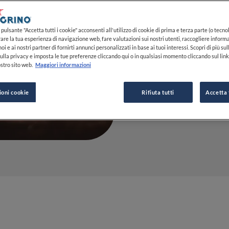
02 MAG 2023
pulsante "Accetta tutti i cookie" acconsenti all'utilizzo di cookie di prima e terza parte (o tecnol
rare la tua esperienza di navigazione web, fare valutazioni sui nostri utenti, raccogliere informa
oi e ai nostri partner di fornirti annunci personalizzati in base ai tuoi interessi. Scopri di più su
ulla privacy e imposta le tue preferenze cliccando qui o in qualsiasi momento cliccando sul lin
DA
CLAUDIA CONCAS
stro sito web.
Maggiori informazioni
GIORNALISTA
ioni cookie
Rifiuta tutti
Accetta 