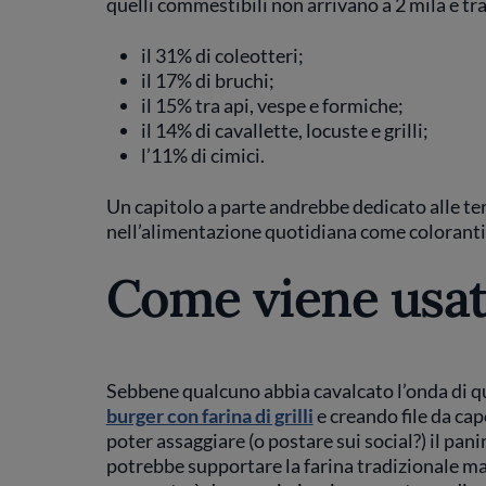
quelli commestibili non arrivano a 2 mila e tr
il 31% di coleotteri;
il 17% di bruchi;
il 15% tra api, vespe e formiche;
il 14% di cavallette, locuste e grilli;
l’11% di cimici.
Un capitolo a parte andrebbe dedicato alle ter
nell’alimentazione quotidiana come coloranti 
Come viene usata
Sebbene qualcuno abbia cavalcato l’onda di qu
burger con farina di grilli
e creando file da cap
poter assaggiare (o postare sui social?) il pani
potrebbe supportare la farina tradizionale ma 