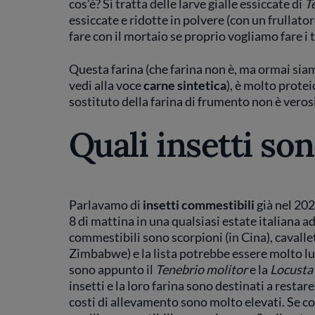
cos’è? Si tratta delle larve gialle essiccate di
T
essiccate e ridotte in polvere (con un frullator
fare con il mortaio se proprio vogliamo fare i 
Questa farina (che farina non è, ma ormai siam
vedi alla voce
carne sintetica
), è molto prote
sostituto della farina di frumento non è veros
Quali insetti so
Parlavamo di
insetti commestibili
già nel 202
8 di mattina in una qualsiasi estate italiana ad
commestibili sono scorpioni (in Cina), cavallet
Zimbabwe) e la lista potrebbe essere molto lung
sono appunto il
Tenebrio molitor
e la
Locusta
insetti e la loro farina sono destinati a rest
costi di allevamento sono molto elevati. Se con