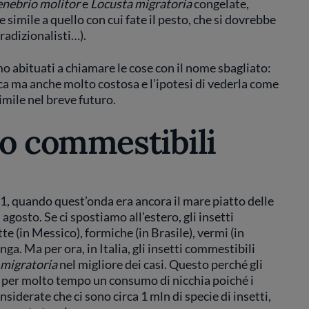
enebrio molitor
e
Locusta migratoria
congelate,
e simile a quello con cui fate il pesto, che si dovrebbe
tradizionalisti…).
o abituati a chiamare le cose con il nome sbagliato:
ica ma anche molto costosa e l’ipotesi di vederla come
imile nel breve futuro.
no commestibili
1, quando quest’onda era ancora il mare piatto delle
 agosto. Se ci spostiamo all’estero, gli insetti
te (in Messico), formiche (in Brasile), vermi (in
a. Ma per ora, in Italia, gli insetti commestibili
 migratoria
nel migliore dei casi. Questo perché gli
are per molto tempo un consumo di nicchia poiché i
siderate che ci sono circa 1 mln di specie di insetti,