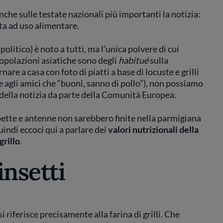
 anche sulle testate nazionali più importanti la notizia:
a ad uso alimentare.
politico) è noto a tutti, ma l’unica polvere di cui
popolazioni asiatiche sono degli
habitué
sulla
are a casa con foto di piatti a base di locuste e grilli
e agli amici che “buoni, sanno di pollo”), non possiamo
 della notizia da parte della Comunità Europea.
ette e antenne non sarebbero finite nella parmigiana
uindi eccoci qui a parlare dei
valori nutrizionali della
grillo
.
insetti
i si riferisce precisamente alla farina di grilli. Che