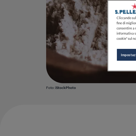
Cliccando sul 
fine di miglio
consentire a n
informativa s
cookie" sul no
Impostaz
Foto:
iStockPhoto