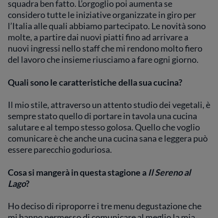
squadra ben fatto. L’orgoglio poi aumenta se
considero tutte le iniziative organizzate in giro per
l’Italia alle quali abbiamo partecipato. Le novità sono
molte, a partire dai nuovi piatti fino ad arrivare a
nuovi ingressi nello staff che mi rendono molto fiero
del lavoro che insieme riusciamo a fare ogni giorno.
Quali sono le caratteristiche della sua cucina?
Il mio stile, attraverso un attento studio dei vegetali, è
sempre stato quello di portare in tavola una cucina
salutare e al tempo stesso golosa. Quello che voglio
comunicare è che anche una cucina sana e leggera può
essere parecchio goduriosa.
Cosa si mangerà in questa stagione a
Il Sereno al
Lago
?
Ho deciso di riproporre i tre menu degustazione che
mi hanno permesso di comunicare al meglio la mia