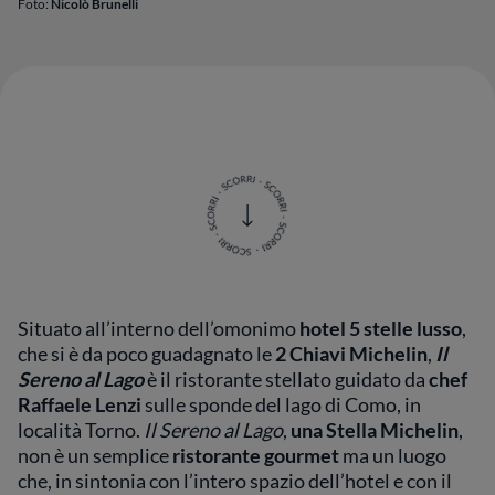
Foto:
Nicolò Brunelli
Situato all’interno dell’omonimo
hotel 5 stelle lusso
,
che si è da poco guadagnato le
2 Chiavi Michelin
,
Il
Sereno al Lago
è il ristorante stellato guidato da
chef
Raffaele Lenzi
sulle sponde del lago di Como, in
località Torno.
Il Sereno al Lago
,
una Stella Michelin
,
non è un semplice
ristorante gourmet
ma un luogo
che, in sintonia con l’intero spazio dell’hotel e con il