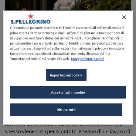
Cliccando sul pulsante "Accetta tutti i cookie" acconsenti all'utilizzo di cookie di
prima e terza parte (o tecnologie simili) al fine di migliorare la tua esperienza di
navigazione web, fare valutazioni sui nostri utenti, raccogliere informazioni utili
per consentire a noi e ai nostri partner di fornirti annunci personalizzati in base
ai tuoi interessi. Scopri di più sulla nostra informativa sulla privacy e imposta le
tue preferenze cliccando qui o in qualsiasi momento cliccando sul link
"Impostazioni cookie" sul nostro sito web.
Maggiori informazioni
Il Sereno al Lago: l'intervista
Impostazioni cookie
a chef Lenzi
Accetta tutti i cookie
Quali sono le novità per questa nuova stagione?
Rifiuta tutti
Il 2023 è stato un anno ricco di soddisfazioni per il
nostro team. La conferma della Stella Michelin, che
spesso viene data per scontata, è segno di un lavoro di