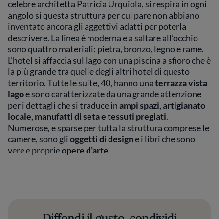
celebre architetta Patricia Urquiola, si respira in ogni
angolo si questa struttura per cui pare non abbiano
inventato ancora gli aggettivi adatti per poterla
descrivere. La linea è moderna e a saltare all’occhio
sono quattro materiali: pietra, bronzo, legno e rame.
L’hotel si affaccia sul lago con una piscina a sfioro che è
la più grande tra quelle degli altri hotel di questo
territorio. Tutte le suite, 40, hanno una
terrazza vista
lago
e sono caratterizzate da una grande attenzione
per i dettagli che si traduce in
ampi spazi, artigianato
locale, manufatti di seta e tessuti pregiati
.
Numerose, e sparse per tutta la struttura comprese le
camere, sono gli
oggetti di design
e i libri che sono
vere e proprie
opere d’arte
.
Diffondi il gusto, condividi