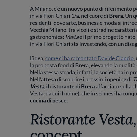
A Milano, c’è un nuovo punto di riferimento p
in via Fiori Chiari 1/a, nel cuore di
Brera
. Un q
residenti, dove arte, business e moda si intrec
Vecchia Milano, tra vicoli e stradine caratteris
gastronomica:
Vesta
è il primo progetto nato 
in via Fiori Chiari sta investendo, con un dis
L’idea,
come ci ha raccontato Davide Ciancio
,
la proposta food di Brera, elevando la qualità
Nella stessa strada, infatti, la società ha in 
Nell’attesa di scoprire i prossimi opening di
T
Vesta
, il ristorante di Brera
affacciato sulla c
Vesta, da cui il nome), che in sei mesi ha conqu
cucina di pesce
.
Ristorante Vesta
concept