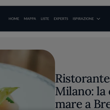
ze
Main navigation
HOME
MAPPA
LISTE
EXPERTS
ISPIRAZIONE
Salta al contenuto principale
li
Ristorante
Milano: la
mare a Br