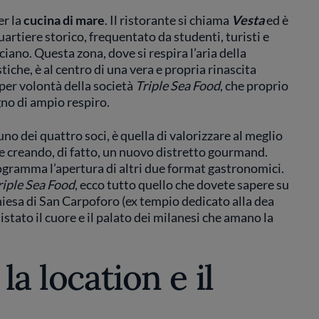
er la
cucina di mare
. Il ristorante si chiama
Vesta
ed è
uartiere storico, frequentato da studenti, turisti e
ciano. Questa zona, dove si respira l’aria della
tiche, è al centro di una vera e propria rinascita
per volontà della società
Triple Sea Food
, che proprio
egno di ampio respiro.
 uno dei quattro soci, è quella di valorizzare al meglio
 e creando, di fatto, un nuovo distretto gourmand.
programma l’apertura di altri due format gastronomici.
riple Sea Food
, ecco tutto quello che dovete sapere su
hiesa di San Carpoforo (ex tempio dedicato alla dea
istato il cuore e il palato dei milanesi che amano la
, la location e il