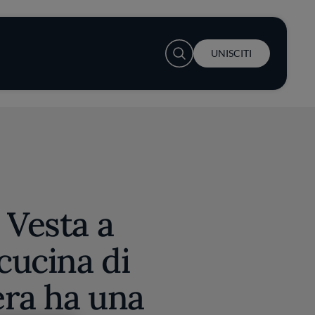
User account menu
UNISCITI
 Vesta a
 cucina di
era ha una