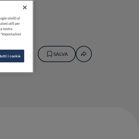
a
ogie simili) al
zioni utili per
lla nostra
k "Impostazioni
BRUNO
SALVA
tutti i cookie