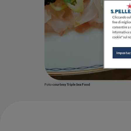
Cliccando sul 
fine di miglio
consentire a n
informativa s
cookie" sul no
Impostaz
Foto
courtesy Triple Sea Food