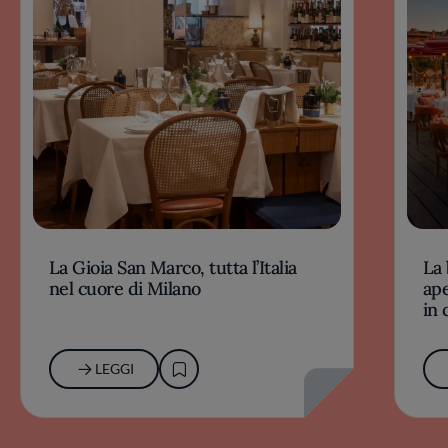
La Gioia San Marco, tutta l’Italia
La 
nel cuore di Milano
ape
in 
LEGGI