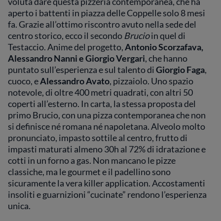
voluta dare questa pizzeria contemporanea, che ha
aperto i battenti in piazza delle Coppelle solo 8 mesi
fa. Grazie all’ottimo riscontro avuto nella sede del
centro storico, ecco il secondo
Brucio
in quel di
Testaccio. Anime del progetto,
Antonio Scorzafava,
Alessandro Nanni e Giorgio Vergari
, che hanno
puntato sull’esperienza e sul talento di
Giorgio Faga
,
cuoco, e
Alessandro Avato
, pizzaiolo. Uno spazio
notevole, di oltre 400 metri quadrati, con altri 50
coperti all’esterno. In carta, la stessa proposta del
primo Brucio, con una pizza contemporanea che non
si definisce né romana né napoletana. Alveolo molto
pronunciato, impasto sottile al centro, frutto di
impasti maturati almeno 30h al 72% di idratazione e
cotti in un forno a gas. Non mancano le pizze
classiche, ma le gourmet e il padellino sono
sicuramente la vera killer application. Accostamenti
insoliti e guarnizioni “cucinate” rendono l’esperienza
unica.