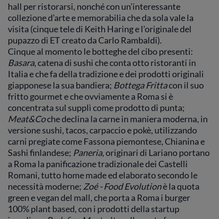
hall per ristorarsi, nonché con un’interessante
collezione d’arte e memorabilia che da sola vale la
visita (cinque tele di Keith Haring e l’originale del
pupazzo di ET creato da Carlo Rambaldi).
Cinque al momento le botteghe del cibo presenti:
Basara
, catena di sushi che conta otto ristoranti in
Italia e che fa della tradizione e dei prodotti originali
giapponese la sua bandiera;
Bottega Fritta
con il suo
fritto gourmet e che ovviamente a Roma si è
concentrata sul supplì come prodotto di punta;
Meat&Co
che declina la carne in maniera moderna, in
versione sushi, tacos, carpaccio e pokè, utilizzando
carni pregiate come Fassona piemontese, Chianina e
Sashi finlandese;
Paneria
, originari di Lariano portano
a Roma la panificazione tradizionale dei Castelli
Romani, tutto home made ed elaborato secondo le
necessità moderne;
Zoé - Food Evolution
è la quota
green e vegan del mall, che porta a Roma i burger
100% plant based, con i prodotti della startup