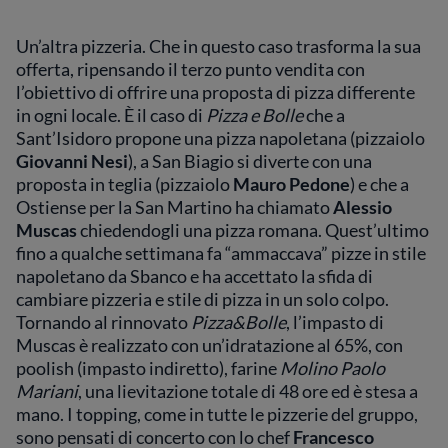
Un’altra pizzeria. Che in questo caso trasforma la sua
offerta, ripensando il terzo punto vendita con
l’obiettivo di offrire una proposta di pizza differente
in ogni locale. È il caso di
Pizza e Bolle
che a
Sant’Isidoro propone una pizza napoletana (pizzaiolo
Giovanni Nesi
), a San Biagio si diverte con una
proposta in teglia (pizzaiolo
Mauro Pedone
) e che a
Ostiense per la San Martino ha chiamato
Alessio
Muscas
chiedendogli una pizza romana. Quest’ultimo
fino a qualche settimana fa “ammaccava” pizze in stile
napoletano da Sbanco e ha accettato la sfida di
cambiare pizzeria e stile di pizza in un solo colpo.
Tornando al rinnovato
Pizza&Bolle
, l’impasto di
Muscas è realizzato con un’idratazione al 65%, con
poolish (impasto indiretto), farine
Molino Paolo
Mariani
, una lievitazione totale di 48 ore ed è stesa a
mano. I topping, come in tutte le pizzerie del gruppo,
sono pensati di concerto con lo chef
Francesco