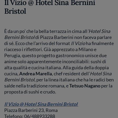
Il Vizio @ Hotel Sina Bernini
Bristol
È da un po’ che la bella terrazza in cima all
’Hotel Sina
Bernini Bristol
di Piazza Barberini non faceva parlare
di sé. Ecco che l’arrivo del format
Il Vizio
ha finalmente
riacceso i riflettori. Già apprezzato a Milano e
Perugia, questo progetto gastronomico unisce due
anime solo apparentemente inconciliabili: sushi di
alta qualità e cucina italiana. Alla guida della doppia
cucina,
Andrea Marella
, chef resident dell’
Hotel Sina
Bernini Bristol
, per la linea italiana che ha le radici ben
salde nella tradizione romana, e
Tetsuo Nagano
per la
proposta di sushi e crudo.
Il Vizio @ Hotel Sina Bernini Bristol
Piazza Barberini 23, Roma
Telefono: 06/488933288