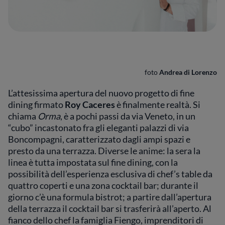
foto
Andrea di Lorenzo
L’attesissima apertura del nuovo progetto di fine
dining firmato
Roy Caceres
è finalmente realtà. Si
chiama
Orma
, è a pochi passi da via Veneto, in un
“cubo” incastonato fra gli eleganti palazzi di via
Boncompagni, caratterizzato dagli ampi spazi e
presto da una terrazza. Diverse le anime: la sera la
linea è tutta impostata sul fine dining, con la
possibilità dell’esperienza esclusiva di chef’s table da
quattro coperti e una zona cocktail bar; durante il
giorno c’è una formula bistrot; a partire dall’apertura
della terrazza il cocktail bar si trasferirà all’aperto. Al
fianco dello chef la famiglia Fiengo, imprenditori di