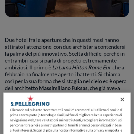
Due hotel fra le aperture che in questi mesi hanno
attirato l’attenzione, con due archistar a contendersi
la palma del più innovativo. Scelta difficile, perché in
entrambi i casi si parla di progetti estremamente
ambiziosi. Il primo è
La Lama Hilton Rome Eur,
che a
febbraio ha finalmente aperto i battenti. Si chiama
così per la sua forma che si staglia nel cielo ed è opera
dell’architetto
Massimiliano Fuksas
, che già aveva
firmato la vicina Nuvola. Strutture ipermoderne che
dialogano con l’architettura razionalista dell’Eur, con
l’obiettivo di traghettare verso nuove avventure il
Cliccando sul pulsante "Accetta tutti i cookie" acconsenti all'utilizzo di cookie di
quartiere nato per l’Esposizione universale del 1942
prima e terza parte (o tecnologie simili) al fine di migliorare la tua esperienza di
navigazione web, fare valutazioni sui nostri utenti, raccogliere informazioni utili
(ricordiamo che Roma è candidata per l’Expo 2030).
per consentire a noi e ai nostri partner di fornirti annunci personalizzati in base
Per quanto sia moderno l’esterno, all’interno il
ai tuoi interessi. Scopri di più sulla nostra informativa sulla privacy e imposta le