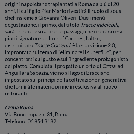
origini napoletane trapiantati a Roma da più di 20
anni, il cui figlio Pier Mario rivestirà il ruolo di sous
chef insieme a Giovanni Oliveri. Due i menù
degustazione, il primo, dal titolo
Tracce indelebili
,
sarà un percorso a cinque passaggi che ripercorrerà i
piatti signature dello chef Caceres; l’altro,
denominato
Tracce Correnti
, è la sua visione 2.0,
improntata sul tema di “eliminare il superfluo”, per
concentrarsi sul gusto e sull’ingrediente protagonista
del piatto. Completa il progetto un orto di
Orma
, ad
Anguillara Sabazia, vicino al lago di Bracciano,
impostato sui principi della coltivazione rigenerativa,
che fornirà le materie prime in esclusiva al nuovo
ristorante.
Orma Roma
Via Boncompagni 31, Roma
Telefono: 06 854 3182