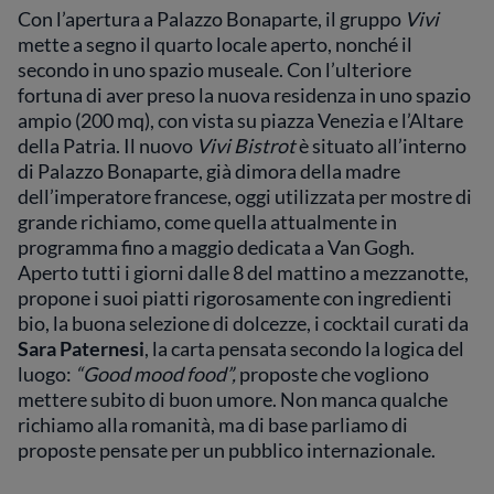
Con l’apertura a Palazzo Bonaparte, il gruppo
Vivi
mette a segno il quarto locale aperto, nonché il
secondo in uno spazio museale. Con l’ulteriore
fortuna di aver preso la nuova residenza in uno spazio
ampio (200 mq), con vista su piazza Venezia e l’Altare
della Patria. Il nuovo
Vivi Bistrot
è situato all’interno
di Palazzo Bonaparte, già dimora della madre
dell’imperatore francese, oggi utilizzata per mostre di
grande richiamo, come quella attualmente in
programma fino a maggio dedicata a Van Gogh.
Aperto tutti i giorni dalle 8 del mattino a mezzanotte,
propone i suoi piatti rigorosamente con ingredienti
bio, la buona selezione di dolcezze, i cocktail curati da
Sara Paternesi
, la carta pensata secondo la logica del
luogo:
“Good mood food”,
proposte che vogliono
mettere subito di buon umore. Non manca qualche
richiamo alla romanità, ma di base parliamo di
proposte pensate per un pubblico internazionale.