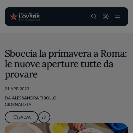
User account m
Salta al contenuto principale
Sboccia la primavera a Roma:
le nuove aperture tutte da
provare
21 APR 2023
DA
ALESSANDRA TIBOLLO
GIORNALISTA
SALVA