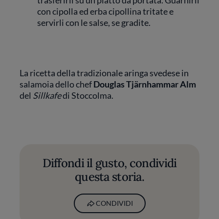
trasferirli su un piatto da portata. Guarnirli
con cipolla ed erba cipollina tritate e
servirli con le salse, se gradite.
La ricetta della tradizionale aringa svedese in
salamoia dello chef
Douglas Tjärnhammar Alm
del
Sillkafe
di Stoccolma.
Diffondi il gusto, condividi
questa storia.
CONDIVIDI