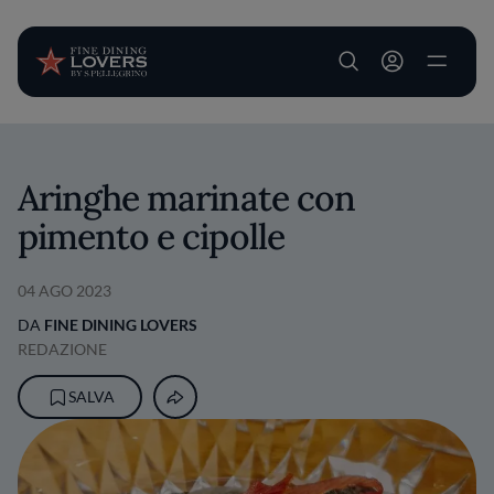
User account m
Salta al contenuto principale
Aringhe marinate con
pimento e cipolle
04 AGO 2023
DA
FINE DINING LOVERS
REDAZIONE
SALVA