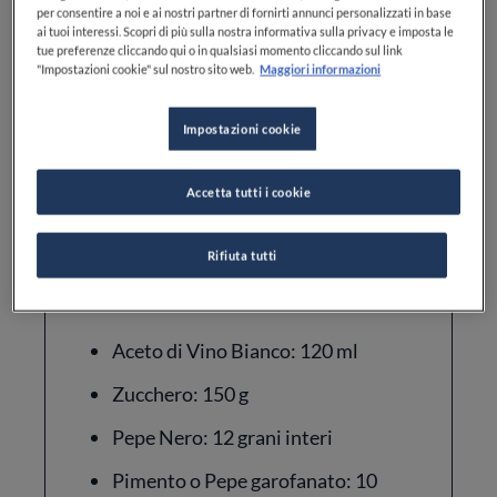
per consentire a noi e ai nostri partner di fornirti annunci personalizzati in base
ai tuoi interessi. Scopri di più sulla nostra informativa sulla privacy e imposta le
tue preferenze cliccando qui o in qualsiasi momento cliccando sul link
Difficoltà
"Impostazioni cookie" sul nostro sito web.
Maggiori informazioni
MEDIA DIFFICOLTÀ
Impostazioni cookie
Accetta tutti i cookie
Rifiuta tutti
Ingredienti
Aceto di Vino Bianco: 120 ml
Zucchero: 150 g
Pepe Nero: 12 grani interi
Pimento o Pepe garofanato: 10