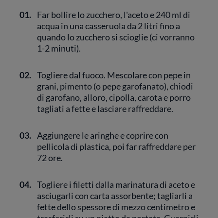
01.
Far bollire lo zucchero, l'aceto e 240 ml di
acqua in una casseruola da 2 litri fino a
quando lo zucchero si scioglie (ci vorranno
1-2 minuti).
02.
Togliere dal fuoco. Mescolare con pepe in
grani, pimento (o pepe garofanato), chiodi
di garofano, alloro, cipolla, carota e porro
tagliati a fette e lasciare raffreddare.
03.
Aggiungere le aringhe e coprire con
pellicola di plastica, poi far raffreddare per
72 ore.
04.
Togliere i filetti dalla marinatura di aceto e
asciugarli con carta assorbente; tagliarli a
fette dello spessore di mezzo centimetro e