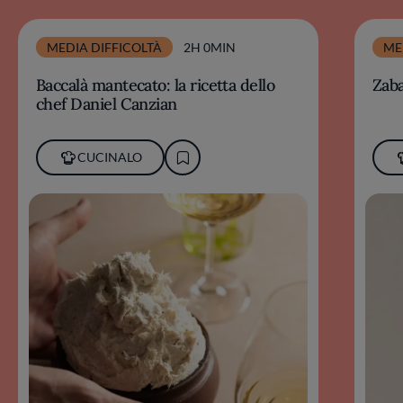
MEDIA DIFFICOLTÀ
2H 0MIN
ME
Baccalà mantecato: la ricetta dello
Zab
chef Daniel Canzian
CUCINALO