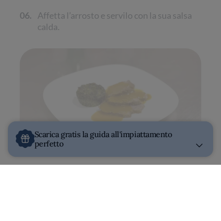
06.
Affetta l’arrosto e servilo con la sua salsa
calda.
Scarica gratis la guida all'impiattamento
perfetto
UNA CENA CHE NUTRE L'ANIMA