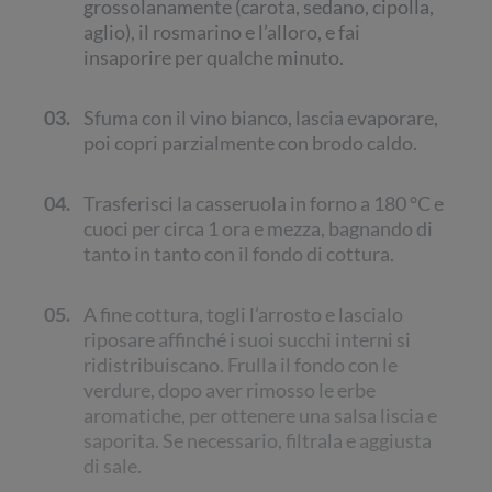
grossolanamente (carota, sedano, cipolla,
aglio), il rosmarino e l’alloro, e fai
insaporire per qualche minuto.
03.
Sfuma con il vino bianco, lascia evaporare,
poi copri parzialmente con brodo caldo.
04.
Trasferisci la casseruola in forno a 180 °C e
cuoci per circa 1 ora e mezza, bagnando di
tanto in tanto con il fondo di cottura.
05.
A fine cottura, togli l’arrosto e lascialo
riposare affinché i suoi succhi interni si
ridistribuiscano. Frulla il fondo con le
verdure, dopo aver rimosso le erbe
aromatiche, per ottenere una salsa liscia e
saporita. Se necessario, filtrala e aggiusta
di sale.