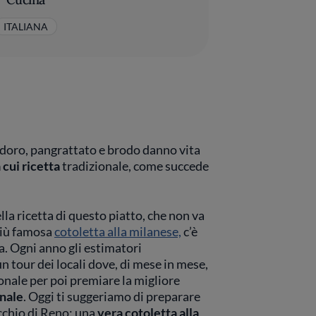
ITALIANA
doro, pangrattato e brodo danno vita
 cui ricetta
tradizionale, come succede
ella ricetta di questo piatto, che non va
più famosa
cotoletta alla milanese,
c’è
a. Ogni anno gli estimatori
 tour dei locali dove, di mese in mese,
onale per poi premiare la migliore
inale
. Oggi ti suggeriamo di preparare
ecchio di Reno: una
vera cotoletta alla