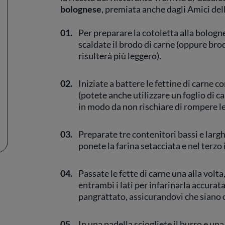
bolognese
, premiata anche dagli Amici del
01.
Per preparare la cotoletta alla bologn
scaldate il brodo di carne (oppure br
risulterà più leggero).
02.
Iniziate a battere le fettine di carne co
(potete anche utilizzare un foglio di c
in modo da non rischiare di rompere le 
03.
Preparate tre contenitori bassi e larghi
ponete la farina setacciata e nel terzo 
04.
Passate le fette di carne una alla volta
entrambi i lati per infarinarla accurat
pangrattato, assicurandovi che siano
05.
In una padella sciogliete il burro e una 