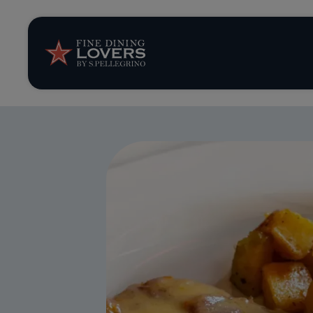
Storie e tenden
Ricette
Trucchi e consig
Serie