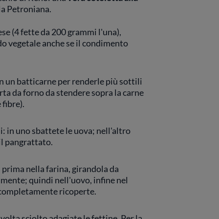
la Petroniana.
ese (4 fette da 200 grammi l'una),
odo vegetale anche se il condimento
n un batticarne per renderle più sottili
arta da forno da stendere sopra la carne
fibre).
: in uno sbattete le uova; nell'altro
il pangrattato.
, prima nella farina, girandola da
amente; quindi nell'uovo, infine nel
 completamente ricoperte.
volta sciolto adagiate le fettine. Per la