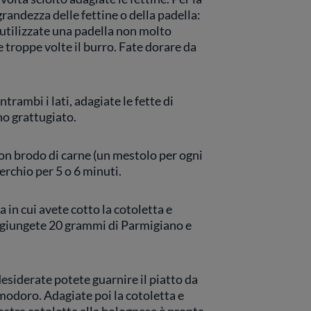
grandezza delle fettine o della padella:
 utilizzate una padella non molto
e troppe volte il burro. Fate dorare da
rambi i lati, adagiate le fette di
o grattugiato.
con brodo di carne (un mestolo per ogni
erchio per 5 o 6 minuti.
a in cui avete cotto la cotoletta e
aggiungete 20 grammi di Parmigiano e
desiderate potete guarnire il piatto da
modoro. Adagiate poi la cotoletta e