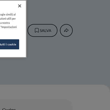
ogie simili) al
zioni utili per
lla nostra
k "Impostazioni
SALVA
tutti i cookie
Cucina