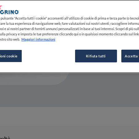
22 MAR 2022
pulsante "Accetta tutti i cookie" acconsenti all'utilizzo di cookie di prima e terza parte (o tecnol
rare la tua esperienza di navigazione web, fare valutazioni sui nostri utenti, raccogliere informa
oi e ai nostri partner di fornirti annunci personalizzati in base ai tuoi interessi. Scopri di più su
DA
FINE DINING LOVERS
ulla privacy e imposta le tue preferenze cliccando qui o in qualsiasi momento cliccando sul lin
REDAZIONE
stro sito web.
Maggiori informazioni
ioni cookie
Rifiuta tutti
Accetta 
coltà