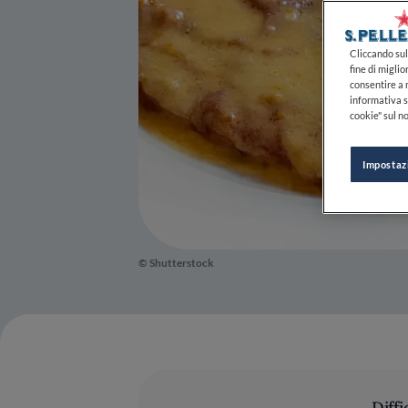
Cliccando sul 
fine di miglio
consentire a n
informativa s
cookie" sul no
Impostaz
© Shutterstock
Diffi