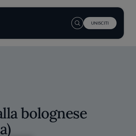
User account menu
UNISCITI
alla bolognese
a)