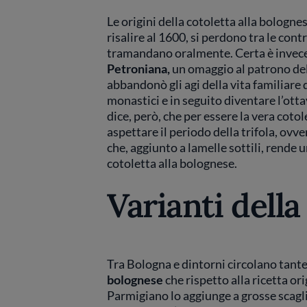
Le origini della cotoletta alla bolognes
risalire al 1600, si perdono tra le cont
tramandano oralmente. Certa è invece 
Petroniana,
un omaggio al patrono del
abbandonò gli agi della vita familiare d
monastici e in seguito diventare l’otta
dice, però, che per essere la vera coto
aspettare il periodo della trifola, ovv
che, aggiunto a lamelle sottili, rende
cotoletta alla bolognese.
Varianti della
Tra Bologna e dintorni circolano tant
bolognese
che rispetto alla ricetta ori
Parmigiano lo aggiunge a grosse scagli