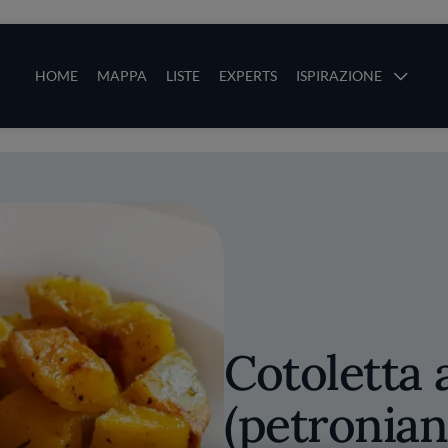
ze
Main navigation
HOME
MAPPA
LISTE
EXPERTS
ISPIRAZIONE
Salta al contenuto principale
li
Cotoletta 
(petronian