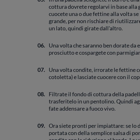
cottura dovrete regolarvi in base alla 
cuocete una o due fettine alla volta se
grande, per non rischiare di riutilizzar
un lato, quindi girate dall'altro.
06.
Una volta che saranno ben dorate da ent
prosciutto e cospargete con parmigian
07.
Una volta condite, irrorate le fettine 
cotoletta) e lasciate cuocere con il cop
08.
Filtrate il fondo di cottura della padell
trasferitelo in un pentolino. Quindi 
fate addensare a fuoco vivo.
09.
Ora siete pronti per impiattare: se lo 
portata con della semplice salsa di po