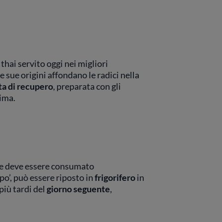
 thai servito oggi nei migliori
 sue origini affondano le radici nella
ta di recupero
, preparata con gli
rima.
ure deve essere consumato
o’, può essere riposto in
frigorifero
in
iù tardi del
giorno seguente
,