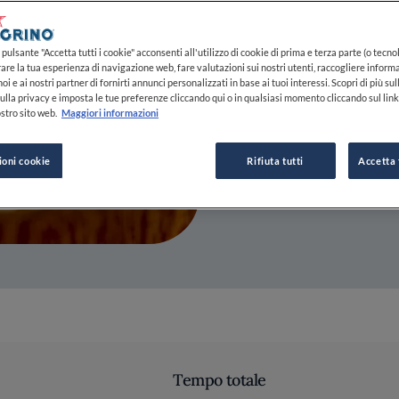
20 SET 2022
pulsante "Accetta tutti i cookie" acconsenti all'utilizzo di cookie di prima e terza parte (o tecnol
rare la tua esperienza di navigazione web, fare valutazioni sui nostri utenti, raccogliere informa
oi e ai nostri partner di fornirti annunci personalizzati in base ai tuoi interessi. Scopri di più su
DA
FINE DINING LOVERS
ulla privacy e imposta le tue preferenze cliccando qui o in qualsiasi momento cliccando sul lin
REDAZIONE
stro sito web.
Maggiori informazioni
ioni cookie
Rifiuta tutti
Accetta 
Tempo totale