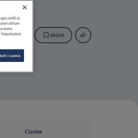
ogie simili) al
zioni utili per
lla nostra
k "Impostazioni
SALVA
tutti i cookie
Cucina