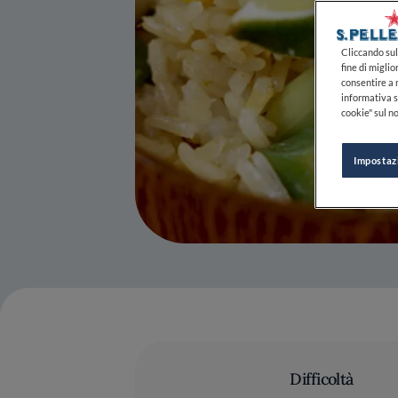
Cliccando sul 
fine di miglio
consentire a n
informativa s
cookie" sul no
Impostaz
Difficoltà