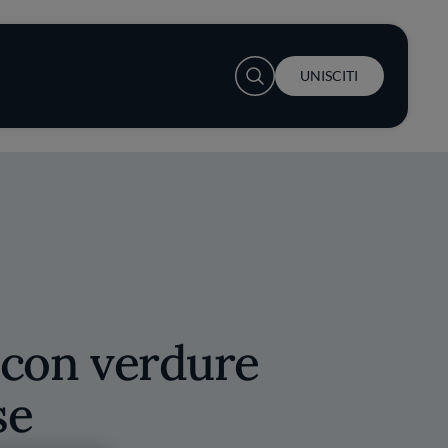
User account menu
UNISCITI
o con verdure
se