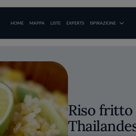
ze
Main navigation
HOME
MAPPA
LISTE
EXPERTS
ISPIRAZIONE
Salta al contenuto principale
li
Riso fritt
Thailande