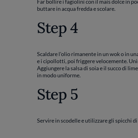
Far bollire i fagiolini con il mais dolce in p
buttare in acqua fredda e scolare.
Step 4
Scaldare l'olio rimanente in un wok o in un
e i cipollotti, poi friggere velocemente. Uni
Aggiungere la salsa di soia e il succo di lime, 
in modo uniforme.
Step 5
Servire in scodelle e utilizzare gli spicchi 