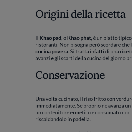
Origini della ricetta
Il
Khao pad
, o
Khao phat,
è un piatto tipico
ristoranti. Non bisogna però scordare che le
cucina povera
. Si tratta infatti di una
ricet
avanzi e gli scarti della cucina del giorno p
Conservazione
Una volta cucinato, il riso fritto con verd
immediatamente. Se proprio ne avanza un p
un contenitore ermetico e consumato non p
riscaldandolo in padella.