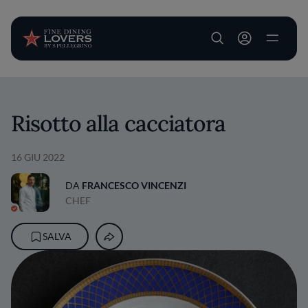
User account m
Salta al contenuto principale
Risotto alla cacciatora
16 GIU 2022
DA
FRANCESCO VINCENZI
CHEF
SALVA