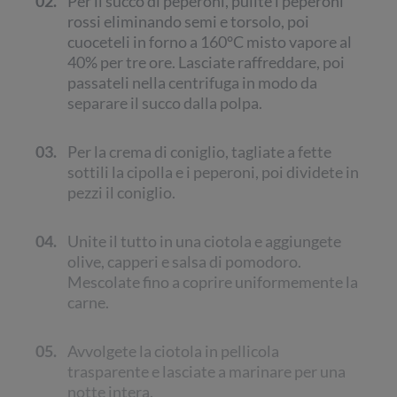
02.
Per il succo di peperoni, pulite i peperoni
rossi eliminando semi e torsolo, poi
cuoceteli in forno a 160°C misto vapore al
40% per tre ore. Lasciate raffreddare, poi
passateli nella centrifuga in modo da
separare il succo dalla polpa.
03.
Per la crema di coniglio, tagliate a fette
sottili la cipolla e i peperoni, poi dividete in
pezzi il coniglio.
04.
Unite il tutto in una ciotola e aggiungete
olive, capperi e salsa di pomodoro.
Mescolate fino a coprire uniformemente la
carne.
05.
Avvolgete la ciotola in pellicola
trasparente e lasciate a marinare per una
notte intera.