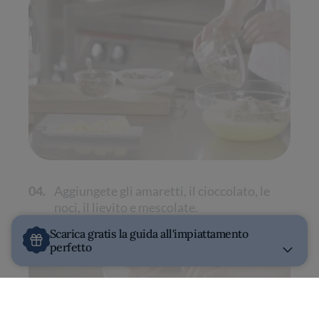
04.
Aggiungete gli amaretti, il cioccolato, le
noci, il lievito e mescolate.
Scarica gratis la guida all'impiattamento
perfetto