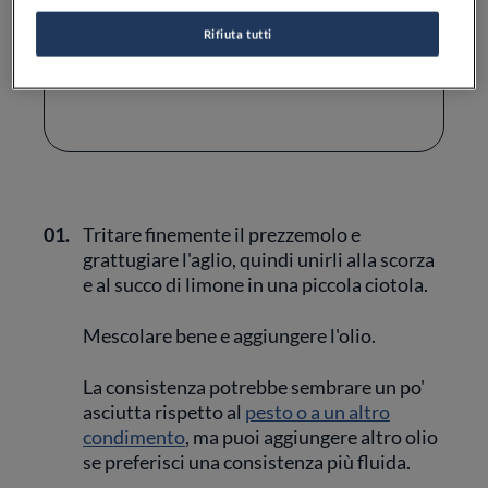
Limoni: 1/2, spremuto
Rifiuta tutti
Olio Extravergine di Oliva: 1
cucchiaio
01.
Tritare finemente il prezzemolo e
grattugiare l'aglio, quindi unirli alla scorza
e al succo di limone in una piccola ciotola.
Mescolare bene e aggiungere l'olio.
La consistenza potrebbe sembrare un po'
asciutta rispetto al
pesto o a un altro
condimento
, ma puoi aggiungere altro olio
se preferisci una consistenza più fluida.