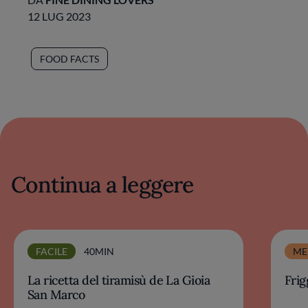
12 LUG 2023
FOOD FACTS
Continua a leggere
FACILE
40MIN
ME
La ricetta del tiramisù de La Gioia
Frig
San Marco