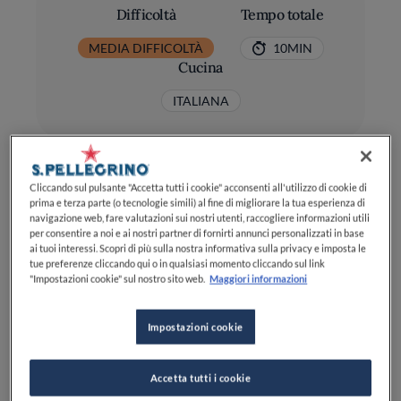
Difficoltà
Tempo totale
MEDIA DIFFICOLTÀ
10MIN
Cucina
ITALIANA
Cliccando sul pulsante "Accetta tutti i cookie" acconsenti all'utilizzo di cookie di
prima e terza parte (o tecnologie simili) al fine di migliorare la tua esperienza di
navigazione web, fare valutazioni sui nostri utenti, raccogliere informazioni utili
per consentire a noi e ai nostri partner di fornirti annunci personalizzati in base
Ingredienti
ai tuoi interessi. Scopri di più sulla nostra informativa sulla privacy e imposta le
tue preferenze cliccando qui o in qualsiasi momento cliccando sul link
"Impostazioni cookie" sul nostro sito web.
Maggiori informazioni
Prezzemolo: 30 g, foglie e gambi
Impostazioni cookie
Aglio: 2 spicchi, sbucciati
Limoni: 2, tagliati a scorza
Accetta tutti i cookie