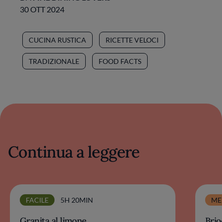
30 OTT 2024
CUCINA RUSTICA
RICETTE VELOCI
TRADIZIONALE
FOOD FACTS
Continua a leggere
FACILE
5H 20MIN
ME
Granita al limone
Brio