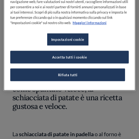
navigazione web, fare valutazioni sui nostri utenti, raccogliere informazioni utili
per consentire a noi e ai nostri partner di fornirti annunci personalizzati in base
Pecorino: 50 g
ai tuoi interessi. Scopri di più sulla nostra informativa sulla privacy e imposta le
tue preferenze cliccando qui o in qualsiasi momento cliccando sul link
Sale: q.b.
"Impostazioni cookie" sul nostro sito web.
Maggiori informazioni
Rosmarino: q.b.
Impostazioni cookie
Accetta tutti i cookie
Rifiuta tutti
Perfetta come antipasto ma anche
come spuntino veloce, la
schiacciata di patate è una ricetta
gustosa e veloce.
La
schiacciata di patate in padella
o al forno è