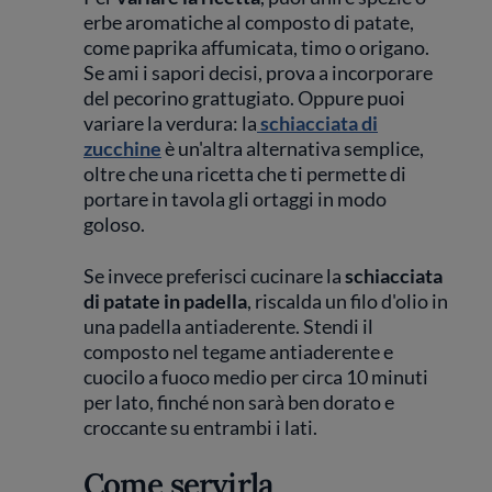
erbe aromatiche al composto di patate,
come paprika affumicata, timo o origano.
Se ami i sapori decisi, prova a incorporare
del pecorino grattugiato. Oppure puoi
variare la verdura: la
schiacciata di
zucchine
è un'altra alternativa semplice,
oltre che una ricetta che ti permette di
portare in tavola gli ortaggi in modo
goloso.
Se invece preferisci cucinare la
schiacciata
di patate in padella
, riscalda un filo d'olio in
una padella antiaderente. Stendi il
composto nel tegame antiaderente e
cuocilo a fuoco medio per circa 10 minuti
per lato, finché non sarà ben dorato e
croccante su entrambi i lati.
Come servirla