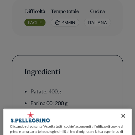
Difficoltà
Tempo totale
Cucina
FACILE
45MIN
ITALIANA
Ingredienti
Patate: 400 g
Farina 00: 200 g
Olio Extravergine di Oliva: 4
cucchiai
Cliccando sul pulsante "Accetta tutti i cookie" acconsenti all'utilizzo di cookie di
prima e terza parte (o tecnologie simili) al fine di migliorare la tua esperienza di
Acqua: 300 ml