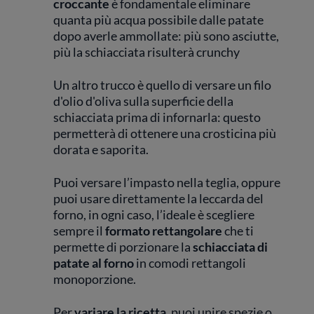
croccante
è fondamentale eliminare
quanta più acqua possibile dalle patate
dopo averle ammollate: più sono asciutte,
più la schiacciata risulterà crunchy
Un altro trucco è quello di versare un filo
d'olio d'oliva sulla superficie della
schiacciata prima di infornarla: questo
permetterà di ottenere una crosticina più
dorata e saporita.
Puoi versare l’impasto nella teglia, oppure
puoi usare direttamente la leccarda del
forno, in ogni caso, l’ideale è scegliere
sempre il
formato rettangolare
che ti
permette di porzionare la
schiacciata di
patate al forno
in comodi rettangoli
monoporzione.
Per
variare la ricetta
, puoi unire spezie o