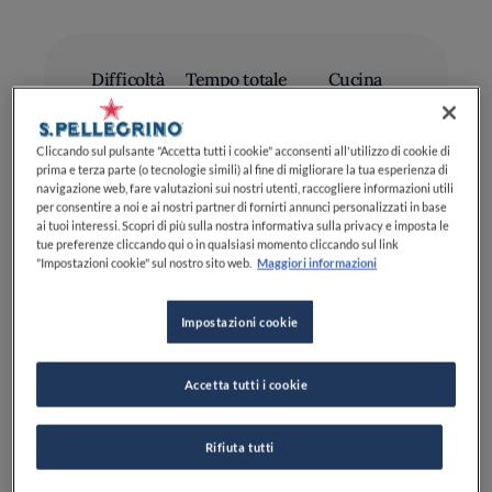
Difficoltà
Tempo totale
Cucina
FACILE
20MIN
ITALIANA
Cliccando sul pulsante "Accetta tutti i cookie" acconsenti all'utilizzo di cookie di
prima e terza parte (o tecnologie simili) al fine di migliorare la tua esperienza di
navigazione web, fare valutazioni sui nostri utenti, raccogliere informazioni utili
per consentire a noi e ai nostri partner di fornirti annunci personalizzati in base
ai tuoi interessi. Scopri di più sulla nostra informativa sulla privacy e imposta le
tue preferenze cliccando qui o in qualsiasi momento cliccando sul link
"Impostazioni cookie" sul nostro sito web.
Maggiori informazioni
Ingredienti
Impostazioni cookie
Fiori di Sanbuco: 25
Accetta tutti i cookie
Acqua: 800 ml
Rifiuta tutti
Limoni (non trattati): 3