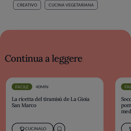
CREATIVO
CUCINA VEGETARIANA
Continua a leggere
FACILE
40MIN
FA
La ricetta del tiramisù de La Gioia
Socc
San Marco
pomo
med
CUCINALO