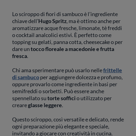
Lo sciroppo di fiori di sambuco è l’ingrediente
chiave dell’
Hugo Spritz
, ma è ottimo anche per
aromatizzare acque fresche, limonate, tè freddi
o cocktail analcolici estivi. È perfetto come
topping su gelati, panna cotta, cheesecake o per
dare un
tocco floreale a macedonie e frutta
fresca
.
Chi ama sperimentare può usarlo nelle
frittelle
di sambuco
per aggiungere dolcezza e profumo,
oppure provarlo come ingrediente in basi per
semifreddi o sorbetti. Può essere anche
spennellato su
torte soffici
o utilizzato per
creare
glasse leggere
.
Questo sciroppo, così versatile e delicato, rende
ogni preparazione più elegante e speciale,
invitando a giocare con creatività in cucina.