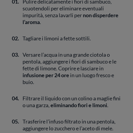
01.
Pulire delicatamente i fiori di sambuco,
scuotendoli per eliminare eventuali
impurità, senza lavarli per
non disperdere
l’aroma
.
02.
Tagliare i limoni a fette sottili.
03.
Versare l’acqua in una grande ciotola o
pentola, aggiungere i fiori di sambuco e le
fette di limone. Coprire e lasciare in
infusione per 24 ore
in un luogo fresco e
buio.
04.
Filtrare il liquido con un colino a maglie fini
o una garza,
eliminando fiori e limoni
.
05.
Trasferire l’infuso filtrato in una pentola,
aggiungere lo zucchero e l’aceto di mele.