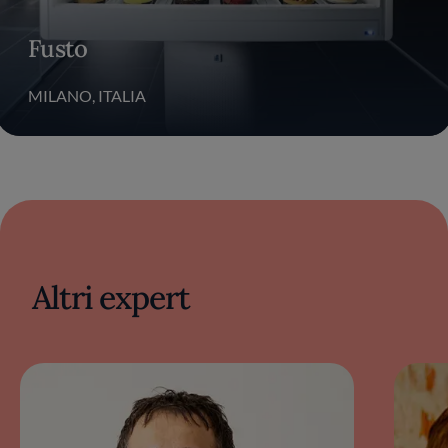
prendono ispirazione dai numerosi viaggi del
maestro pasticcere e puntano all’essenzialità.
Fusto
Le sue creazioni seguono spesso la “regola del
tre”, giocando con tre elementi, tre strutture,
tre consistenze, tre temperature e tre colori.
MILANO, ITALIA
Se il cacao è l’ingrediente preferito di
Gianluca Fusto, declinato in oltre venti
tipologie diverse, il pastry chef tratta con
grande rispetto tutti i prodotti che usa nel suo
laboratorio di pasticceria, seguendo i ritmi
dettati dalle stagioni e omaggiando artigiani e
territori italiani. La proposta di Fusto Milano
cambia ogni mese, offrendo torte, crostate,
cioccolatini, gelati che giocano con i sapori e le
Altri expert
consistenze, colori e forme.
Oltre alla sua attività in pasticceria, Gianluca
Fusco ha pubblicato diversi libri, ottenendo un
grande successo di pubblico:
Percorsi
, un libro
che esplora dessert e tecniche di
preparazione innovativi,
Mono
, un’opera che
presenta la tendenza delle monoporzioni in