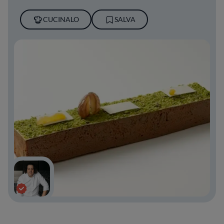
CUCINALO
SALVA
Fusto Milano è il laboratorio-pasticceria
fondato da Gianluca Fusto nel 2020 in
collaborazione con la moglie Linda Massignan,
Milano in zona corso Buenos Aires. Questo
spazio all'avanguardia, che accoglie un
laboratorio di creazione, ricerca e formazione,
è un importante luogo d’incontro per
professionisti e appassionati, dove scoprire le
ultime creazioni del pastry chef e i segreti
della sua pasticceria contemporanea.
Grazie al suo lavoro e alla sua passione per la
pasticceria, Gianluca Fusto ha ricevuto
innumerevoli riconoscimenti, tra cui il premio
come Miglior Pasticciere dell’Anno 2012
d’Identità Golose. Nel 2014 la sua
partecipazione al format televisivo DE.Sign in
onda su Sky Arte l’ha reso famoso e fatto