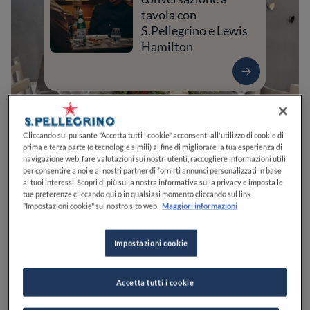
tavola con
S.Pellegrino e Lewis
Hamilton
Cliccando sul pulsante "Accetta tutti i cookie" acconsenti all'utilizzo di cookie di
prima e terza parte (o tecnologie simili) al fine di migliorare la tua esperienza di
navigazione web, fare valutazioni sui nostri utenti, raccogliere informazioni utili
per consentire a noi e ai nostri partner di fornirti annunci personalizzati in base
ai tuoi interessi. Scopri di più sulla nostra informativa sulla privacy e imposta le
tue preferenze cliccando qui o in qualsiasi momento cliccando sul link
"Impostazioni cookie" sul nostro sito web.
Maggiori informazioni
0
0
0
0
0
Impostazioni cookie
Via Aquileia, 5
33050
Mortegliano
UD
Italia
Accetta tutti i cookie
APERTO
VEDI ORARI