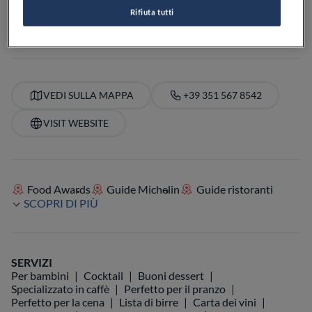
Rifiuta tutti
PREZZO
VEDI SULLA MAPPA
+39 351 567 8542
VISIT WEBSITE
Food Awards
Guide Michelin
Guide ristoranti
SCOPRI DI PIÙ
SERVIZI
Per bambini
Cocktail
Buoni dessert
Specializzato in caffè
Perfetto per il pranzo
Perfetto per la cena
Lista di birre
Carta dei vini