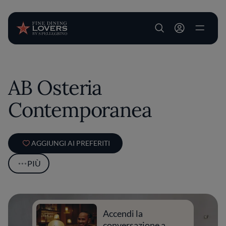
User account m
Salta al contenuto principale
AB Osteria
Contemporanea
AGGIUNGI AI PREFERITI
PIÙ
Accendi la
conversazione a