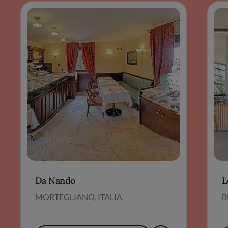
Da Nando
L
MORTEGLIANO, ITALIA
B