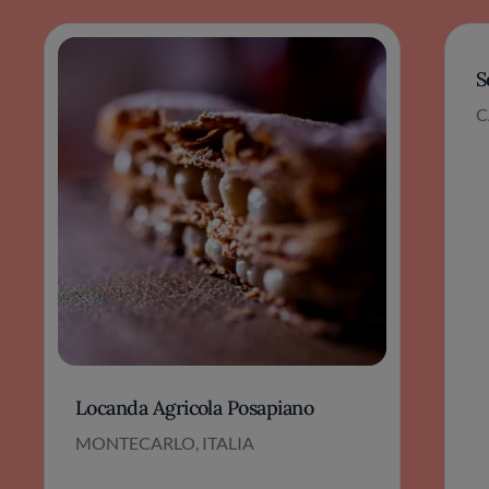
S
C
Locanda Agricola Posapiano
MONTECARLO, ITALIA