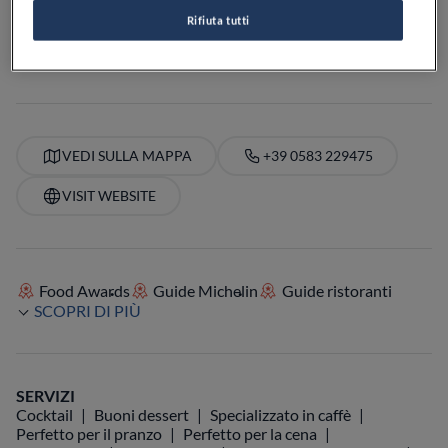
VEDI ORARI
Rifiuta tutti
PREZZO
VEDI SULLA MAPPA
+39 0583 229475
VISIT WEBSITE
Food Awards
Guide Michelin
Guide ristoranti
SCOPRI DI PIÙ
SERVIZI
Cocktail
Buoni dessert
Specializzato in caffè
Perfetto per il pranzo
Perfetto per la cena