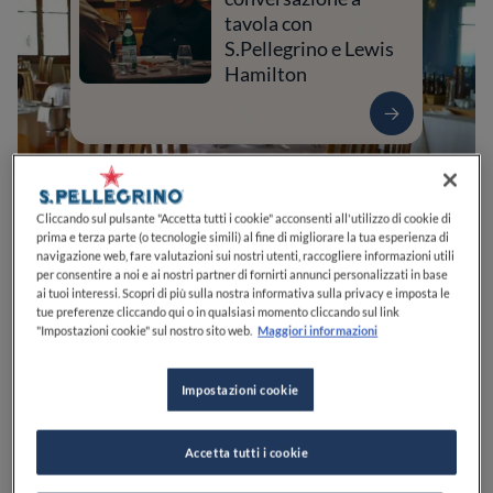
tavola con
S.Pellegrino e Lewis
Hamilton
Cliccando sul pulsante "Accetta tutti i cookie" acconsenti all'utilizzo di cookie di
prima e terza parte (o tecnologie simili) al fine di migliorare la tua esperienza di
navigazione web, fare valutazioni sui nostri utenti, raccogliere informazioni utili
per consentire a noi e ai nostri partner di fornirti annunci personalizzati in base
ai tuoi interessi. Scopri di più sulla nostra informativa sulla privacy e imposta le
tue preferenze cliccando qui o in qualsiasi momento cliccando sul link
"Impostazioni cookie" sul nostro sito web.
Maggiori informazioni
0
0
0
0
0
Impostazioni cookie
Via della Contea, 1
55015
Montecarlo
LU
Italia
Accetta tutti i cookie
CHIUSO
Apre
Domenica,
12:30-14:30, 19:30-23:00