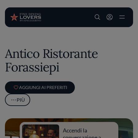
User account m
Salta al contenuto principale
Antico Ristorante
Forassiepi
AGGIUNGI AI PREFERITI
PIÙ
Accendi la
conversazione a