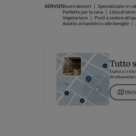
SERVIZI
Buoni dessert
Specializzato in ca
Perfetto per la cena
Lista di birre
Vegetariano
Posti a sedere all'a
Adatto ai bambini o alle famiglie
Tutto 
Esplora i risto
direttamente s
TROV