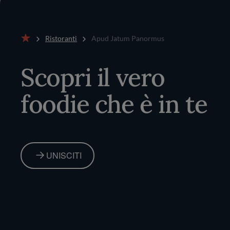
Ristoranti
Apud Jatum Panormus
Home
Scopri il vero
foodie che è in te
UNISCITI