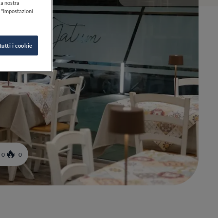
lla nostra
k "Impostazioni
tutti i cookie
0
0