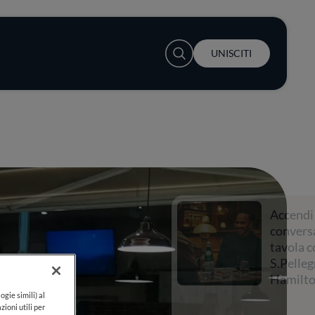
User account menu
UNISCITI
Accendi la
conversazione a
tavola con
S.Pellegrino e Lewis
Hamilton
ogie simili) al
zioni utili per