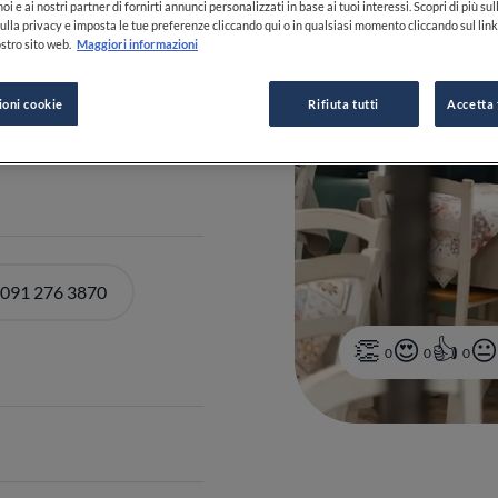
oi e ai nostri partner di fornirti annunci personalizzati in base ai tuoi interessi. Scopri di più su
ulla privacy e imposta le tue preferenze cliccando qui o in qualsiasi momento cliccando sul lin
stro sito web.
Maggiori informazioni
a
ioni cookie
Rifiuta tutti
Accetta 
DI ORARI
 091 276 3870
0
0
0