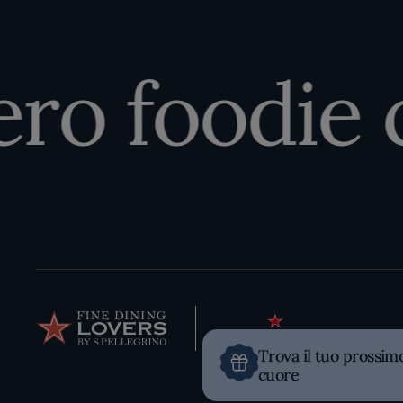
o foodie ch
Trova il tuo prossim
cuore