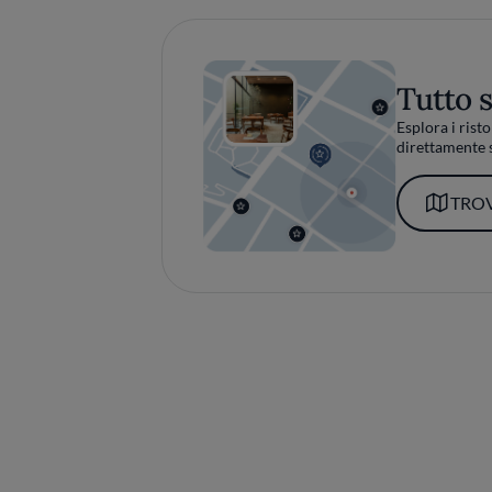
Tutto 
Esplora i risto
direttamente s
TROV