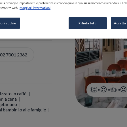
ulla privacy e imposta le tue preferenze cliccando qui o in qualsiasi momento cliccando sul lin
stro sito web.
Maggiori informazioni
ioni cookie
Rifiuta tutti
Accetta 
 02 7001 2362
0
0
0
izzato in caffè
r la cena
etariano
i bambini o alle famiglie