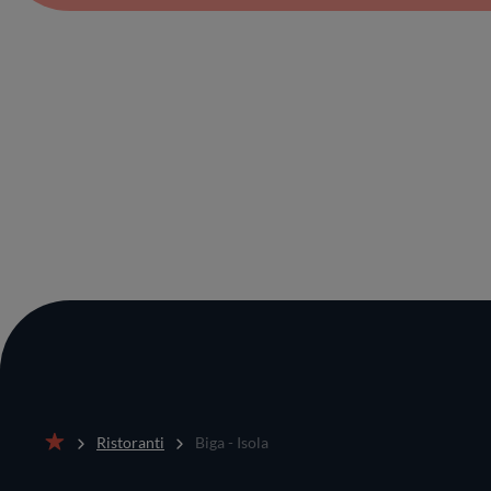
Ristoranti
Biga - Isola
Home