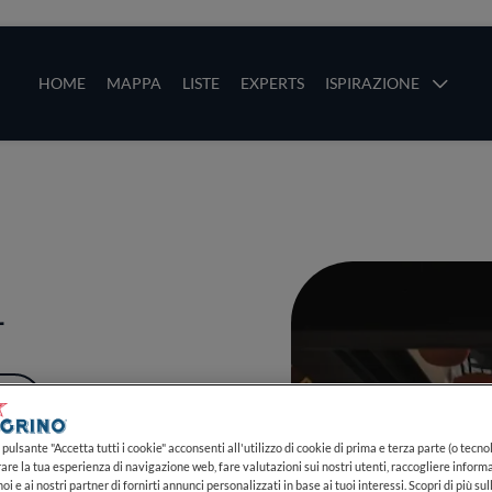
ze
Main navigation
HOME
MAPPA
LISTE
EXPERTS
ISPIRAZIONE
Salta al contenuto principale
li
a
PIÙ
pulsante "Accetta tutti i cookie" acconsenti all'utilizzo di cookie di prima e terza parte (o tecnol
rare la tua esperienza di navigazione web, fare valutazioni sui nostri utenti, raccogliere informa
oi e ai nostri partner di fornirti annunci personalizzati in base ai tuoi interessi. Scopri di più su