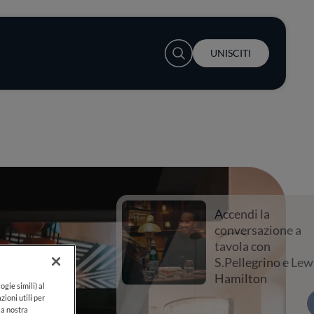
User account menu
UNISCITI
Accendi la
conversazione a
tavola con
S.Pellegrino e Lewis
Hamilton
ogie simili) al
zioni utili per
lla nostra