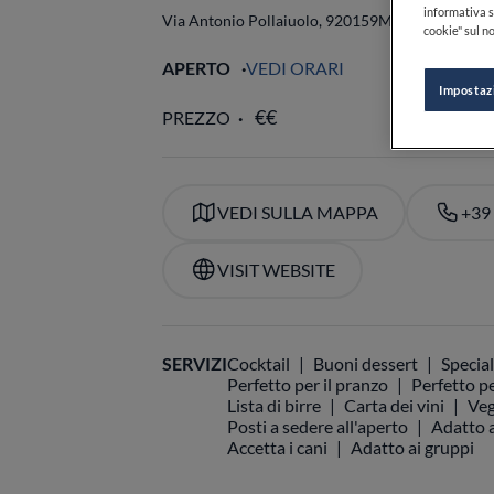
informativa s
Via Antonio Pollaiuolo, 9
20159
Milano
MI
Italia
cookie" sul no
APERTO
VEDI ORARI
Impostaz
PREZZO
VEDI SULLA MAPPA
+39
VISIT WEBSITE
SERVIZI
Cocktail
Buoni dessert
Special
Perfetto per il pranzo
Perfetto pe
Lista di birre
Carta dei vini
Veg
Posti a sedere all'aperto
Adatto a
Accetta i cani
Adatto ai gruppi