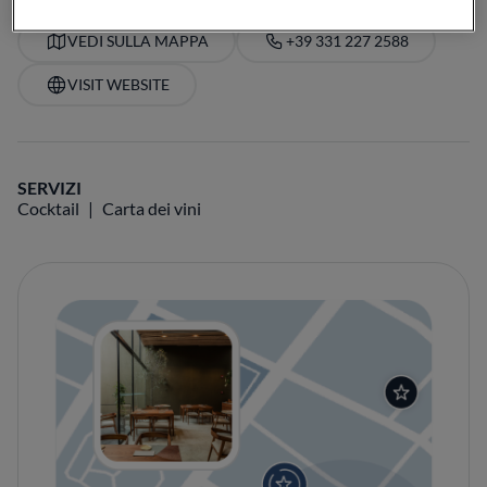
VEDI SULLA MAPPA
+39 331 227 2588
VISIT WEBSITE
SERVIZI
Cocktail
Carta dei vini