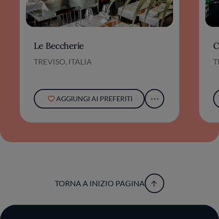
Le Beccherie
C
TREVISO, ITALIA
T
AGGIUNGI AI PREFERITI
TORNA A INIZIO PAGINA