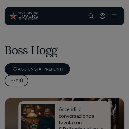
User account m
Salta al contenuto principale
Boss Hogg
AGGIUNGI AI PREFERITI
PIÙ
Accendi la
conversazione a
tavola con