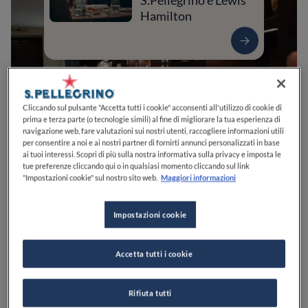
S.Pellegrino e Lewis
Hamilton
Cliccando sul pulsante "Accetta tutti i cookie" acconsenti all'utilizzo di cookie di
prima e terza parte (o tecnologie simili) al fine di migliorare la tua esperienza di
navigazione web, fare valutazioni sui nostri utenti, raccogliere informazioni utili
per consentire a noi e ai nostri partner di fornirti annunci personalizzati in base
ai tuoi interessi. Scopri di più sulla nostra informativa sulla privacy e imposta le
tue preferenze cliccando qui o in qualsiasi momento cliccando sul link
"Impostazioni cookie" sul nostro sito web.
Maggiori informazioni
0
0
0
0
0
Impostazioni cookie
Via Portico Oscuro, 4
31100
Treviso
TV
Italia
Accetta tutti i cookie
APERTO
VEDI ORARI
Rifiuta tutti