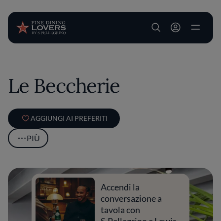
User account m
Salta al contenuto principale
Le Beccherie
AGGIUNGI AI PREFERITI
PIÙ
Accendi la
conversazione a
tavola con