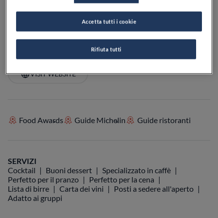
PREZZO
Accetta tutti i cookie
Rifiuta tutti
VEDI SULLA MAPPA
+39 0422 540871
VISIT WEBSITE
Food Awards
Guide Michelin
Guide ristoranti
SERVIZI
Cocktail
Buoni dessert
Specializzato in caffè
Perfetto per il pranzo
Perfetto per la cena
Lista di birre
Carta dei vini
Posti a sedere all'aperto
Adatto ai gruppi