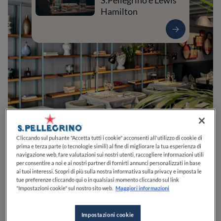
S.Pellegrino e Lewis
Hamilton
0
0
0
0
0
Cliccando sul pulsante "Accetta tutti i cookie" acconsenti all'utilizzo di cookie di
prima e terza parte (o tecnologie simili) al fine di migliorare la tua esperienza di
navigazione web, fare valutazioni sui nostri utenti, raccogliere informazioni utili
per consentire a noi e ai nostri partner di fornirti annunci personalizzati in base
ai tuoi interessi. Scopri di più sulla nostra informativa sulla privacy e imposta le
P.za G. Ancilotto, 9
31100
Treviso
TV
Italia
tue preferenze cliccando qui o in qualsiasi momento cliccando sul link
"Impostazioni cookie" sul nostro sito web.
Maggiori informazioni
CHIUSO
Apre
Domenica,
12:20-14:15, 18:00-22:15
VEDI ORARI
Impostazioni cookie