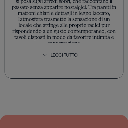
si posa sugli arredi sobri, che raccontano il
passato senza apparire nostalgici. Tra pareti in
mattoni chiari e dettagli in legno laccato,
l’atmosfera trasmette la sensazione di un
locale che attinge alle proprie radici pur
rispondendo a un gusto contemporaneo, con
tavoli disposti in modo da favorire intimità e
conversazione.
LEGGI TUTTO
In cucina, Nicola Zanetti guida il percorso
con un approccio che si riconosce
nell’equilibrio fra rispetto della tradizione e
desiderio di innovazione. La sua filosofia – in
parte un esercizio di memoria, in parte una
costante ricerca materica – prende forma in
piatti che esprimono il territorio senza
eccessi decorativi né inutili sovrastrutture.
Qui la stagionalità non è solo una
dichiarazione: si riflette nella tavolozza
cromatica e olfattiva del menù, che cambia
assecondando le suggestioni dell’orto e del
mercato locale.