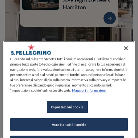
S.Pellegrino e Lewis
Hamilton
Cliccando sul pulsante "Accetta tutti i cookie" acconsenti all'utilizzo di cookie di
prima e terza parte (o tecnologie simili) al fine di migliorare la tua esperienza di
navigazione web, fare valutazioni sui nostri utenti, raccogliere informazioni utili
per consentire a noi e ai nostri partner di fornirti annunci personalizzati in base
ai tuoi interessi. Scopri di più sulla nostra informativa sulla privacy e imposta le
0
0
0
0
0
tue preferenze cliccando qui o in qualsiasi momento cliccando sul link
"Impostazioni cookie" sul nostro sito web.
Maggiori informazioni
Impostazioni cookie
Località Bosmenso Superiore, 41
27057
Varzi
PV
Italia
CHIUSO
Apre
Venerdì,
12:00-14:00, 19:30-22:00
Accetta tutti i cookie
VEDI ORARI