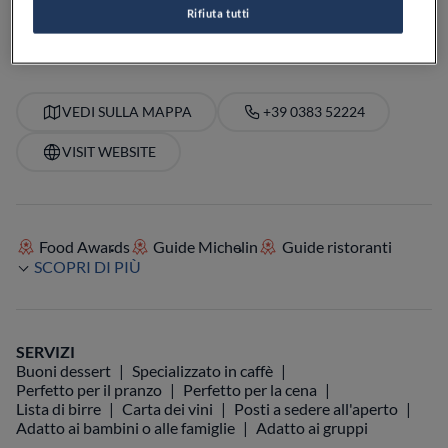
PREZZO
Rifiuta tutti
VEDI SULLA MAPPA
+39 0383 52224
VISIT WEBSITE
Food Awards
Guide Michelin
Guide ristoranti
SCOPRI DI PIÙ
SERVIZI
Buoni dessert
Specializzato in caffè
Perfetto per il pranzo
Perfetto per la cena
Lista di birre
Carta dei vini
Posti a sedere all'aperto
Adatto ai bambini o alle famiglie
Adatto ai gruppi