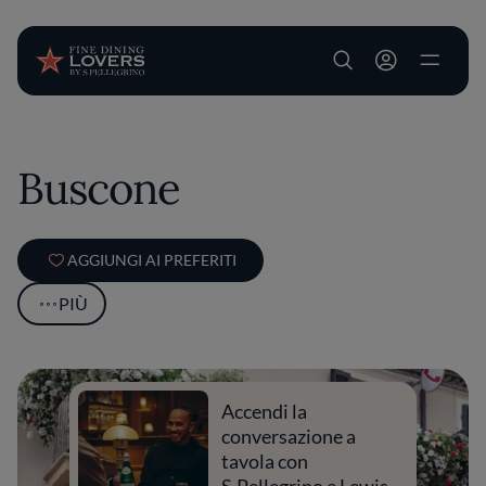
User account m
Salta al contenuto principale
Buscone
AGGIUNGI AI PREFERITI
PIÙ
Accendi la
conversazione a
tavola con