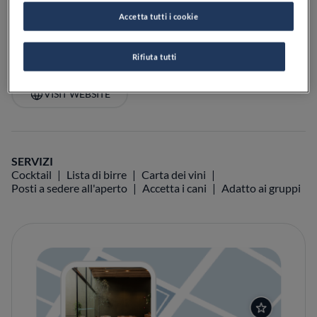
Accetta tutti i cookie
Rifiuta tutti
VEDI SULLA MAPPA
+39 02 8646 4435
VISIT WEBSITE
SERVIZI
Cocktail
Lista di birre
Carta dei vini
Posti a sedere all'aperto
Accetta i cani
Adatto ai gruppi