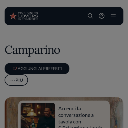
User account m
Salta al contenuto principale
Camparino
AGGIUNGI AI PREFERITI
PIÙ
Accendi la
conversazione a
tavola con