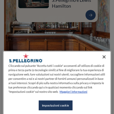
S.Pellegrino e Lewis
Hamilton
Cliccando sul pulsante "Accetta tutti i cookie" acconsenti all'utilizzo di cookie di
0
0
0
0
0
prima e terza parte (o tecnologie simili) al fine di migliorare la tua esperienza di
navigazione web, fare valutazioni sui nostri utenti, raccogliere informazioni utili
per consentire a noi e ai nostri partner di fornirti annunci personalizzati in base
ai tuoi interessi. Scopri di più sulla nostra informativa sulla privacy e imposta le
tue preferenze cliccando qui o in qualsiasi momento cliccando sul link
P.za del Duomo, 21
20121
Milano
MI
Italia
"Impostazioni cookie" sul nostro sito web.
Maggiori informazioni
APERTO
VEDI ORARI
Impostazioni cookie
PREZZO