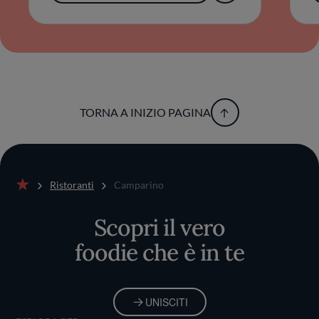
Camparino in Galleria si distingue non per
l’ostentazione, ma per un’integrità fatta di
equilibrio, coerenza e profondità di visione.
Ogni visita si trasforma così in un viaggio nella
memoria liquida della città, dove l’innovazione
si assapora nel rispetto di una storia che
continua a evolversi, un bicchiere alla volta.
TORNA A INIZIO PAGINA
Ristoranti
Camparino
Home
Scopri il vero
foodie che è in te
UNISCITI