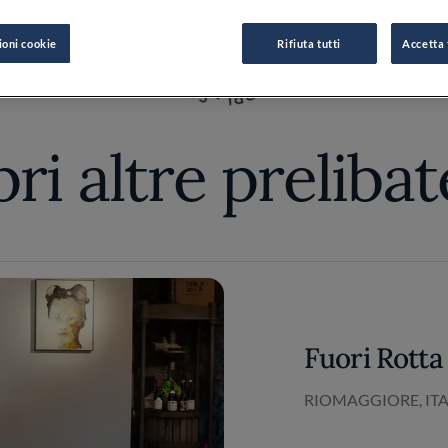
ri altre preliba
Fuori Rotta
RIOMAGGIORE, ITA