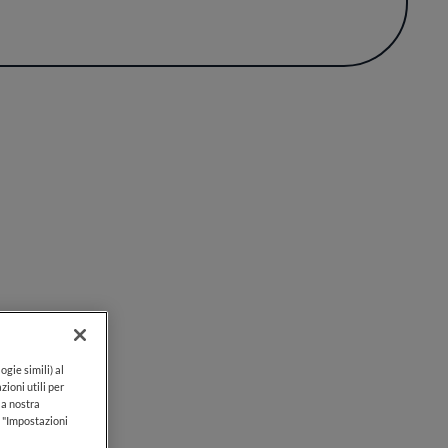
omico della regione. Cantine Cattaneo si
a una narrazione fedele alle proprie radici.