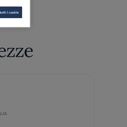
tezze
LIA