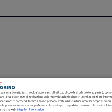
e abbia una voce riconoscibile nel panorama gastron
 la Liguria emerge in chiave attuale senza rinunciare 