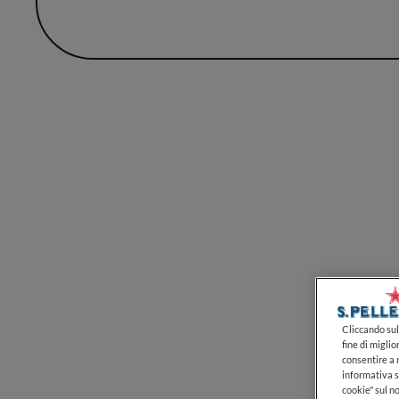
sì che l’esperienza in questo ristorant
distingue così per un’identità solida, dove